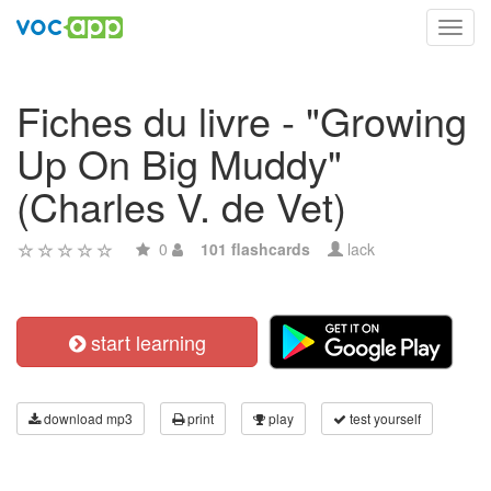
Toggl
navig
Fiches du livre - "Growing
Up On Big Muddy"
(Charles V. de Vet)
0
101 flashcards
lack
start learning
download mp3
print
play
test yourself