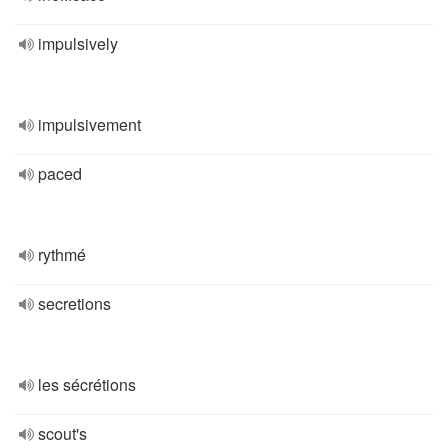
impulsively
impulsivement
paced
rythmé
secretions
les sécrétions
scout's