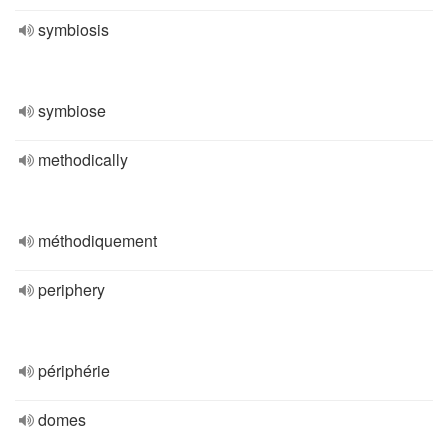
symbiosis
symbiose
methodically
méthodiquement
periphery
périphérie
domes