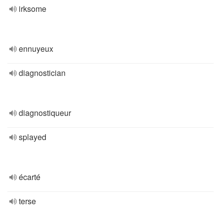
irksome
ennuyeux
diagnostician
diagnostiqueur
splayed
écarté
terse