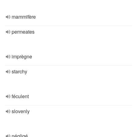
mammifère
permeates
imprègne
starchy
féculent
slovenly
négligé