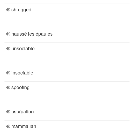
shrugged
haussé les épaules
unsociable
insociable
spoofing
usurpation
mammalian