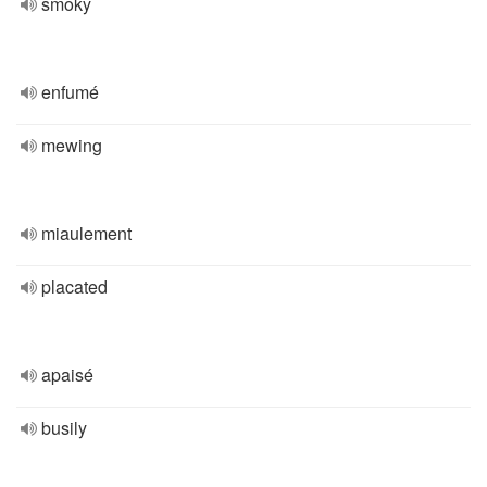
smoky
enfumé
mewing
miaulement
placated
apaisé
busily