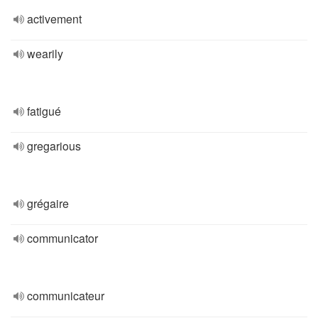
activement
wearily
fatigué
gregarious
grégaire
communicator
communicateur