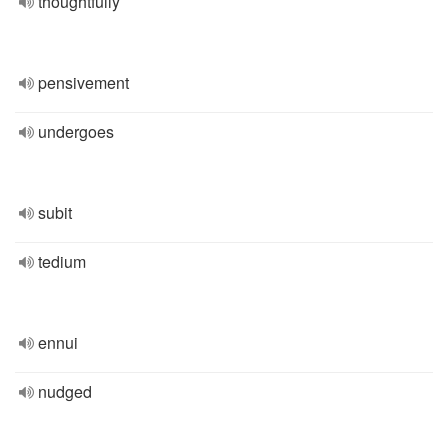
thoughtfully
pensivement
undergoes
subit
tedium
ennui
nudged