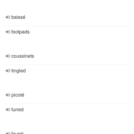
baissé
footpads
coussinets
tingled
picoté
furred
fourré