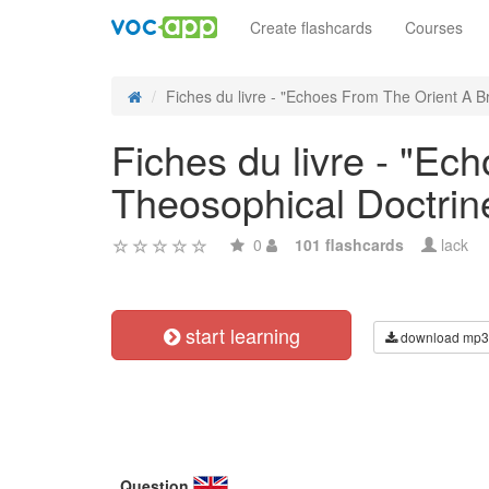
Create flashcards
Courses
Fiches du livre - "Echoes From The Orient A Br
Fiches du livre - "Ec
Theosophical Doctrin
0
101 flashcards
lack
start learning
download mp3
Question