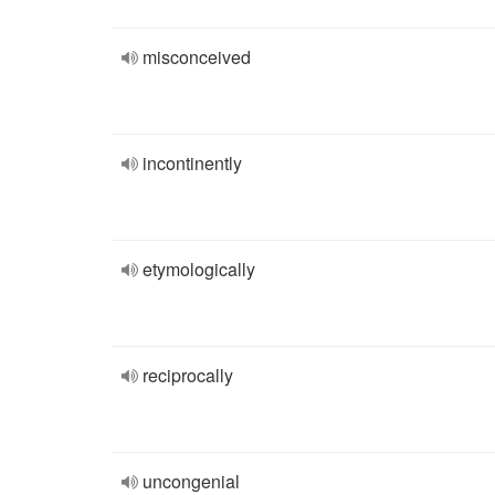
misconceived
incontinently
etymologically
reciprocally
uncongenial