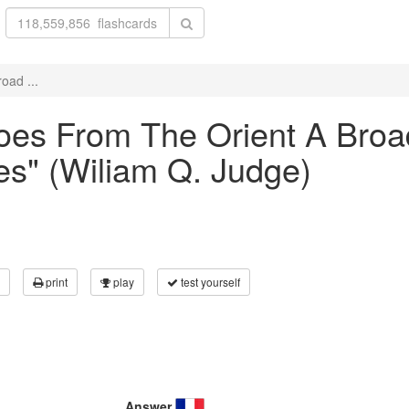
oad ...
hoes From The Orient A Broa
es" (Wiliam Q. Judge)
print
play
test yourself
Answer