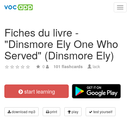
Toggl
navig
Fiches du livre -
"Dinsmore Ely One Who
Served" (Dinsmore Ely)
0
101 flashcards
lack
start learning
download mp3
print
play
test yourself