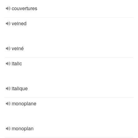
couvertures
veined
veiné
italic
italique
monoplane
monoplan