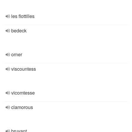
les flottilles
bedeck
orner
viscountess
vicomtesse
clamorous
bruyant