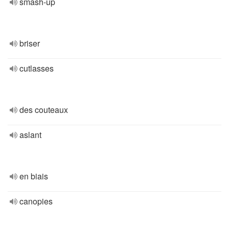
smash-up
briser
cutlasses
des couteaux
aslant
en biais
canopies