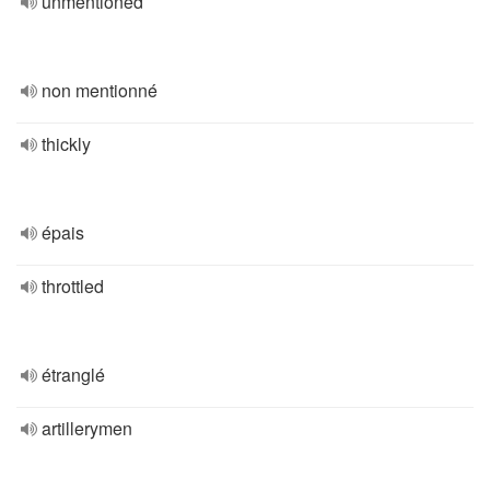
unmentioned
non mentionné
thickly
épais
throttled
étranglé
artillerymen