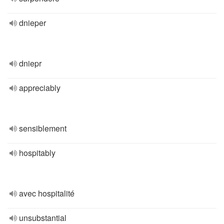
dnieper
dniepr
appreciably
sensiblement
hospitably
avec hospitalité
unsubstantial