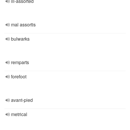
ill-assorted
mal assortis
bulwarks
remparts
forefoot
avant-pied
metrical