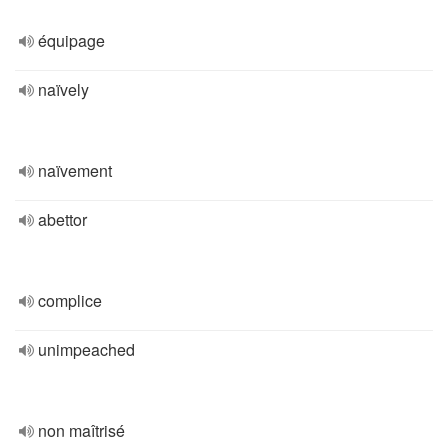
équipage
naïvely
naïvement
abettor
complice
unimpeached
non maîtrisé