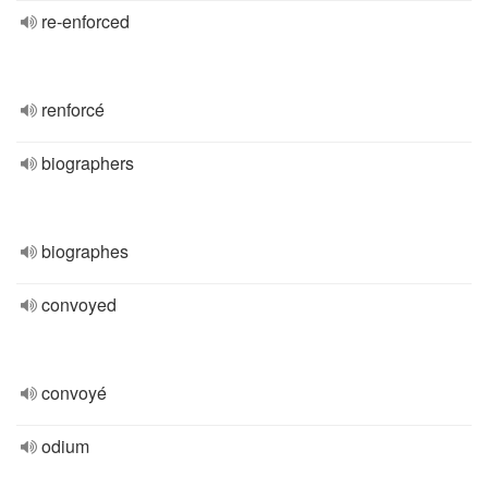
re-enforced
renforcé
biographers
biographes
convoyed
convoyé
odium