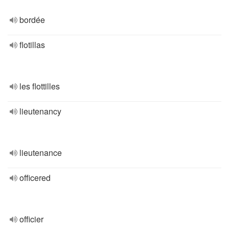
bordée
flotillas
les flottilles
lieutenancy
lieutenance
officered
officier