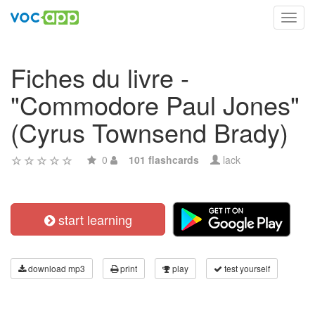
Toggl
navig
Fiches du livre -
"Commodore Paul Jones"
(Cyrus Townsend Brady)
0
101 flashcards
lack
start learning
download mp3
print
play
test yourself