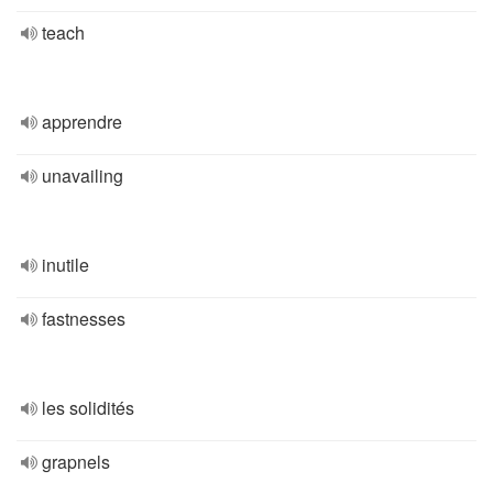
teach
apprendre
unavailing
inutile
fastnesses
les solidités
grapnels