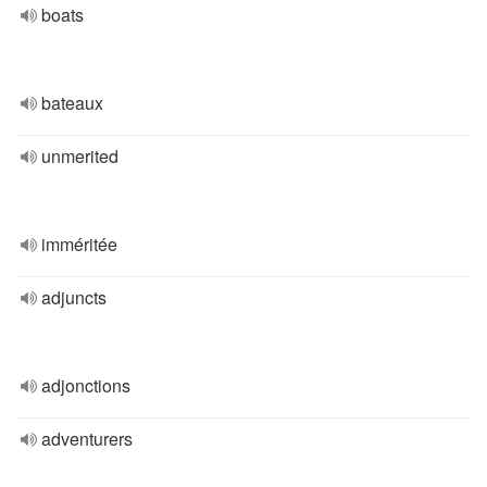
boats
bateaux
unmerited
imméritée
adjuncts
adjonctions
adventurers