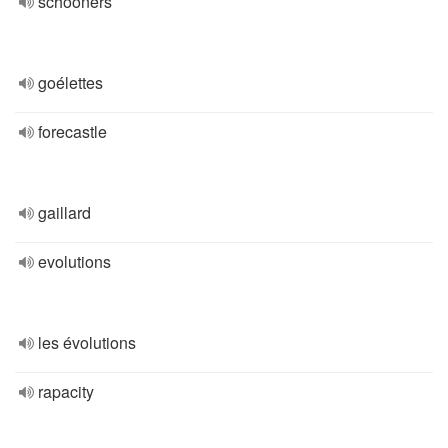
schooners
goélettes
forecastle
gaillard
evolutions
les évolutions
rapacity