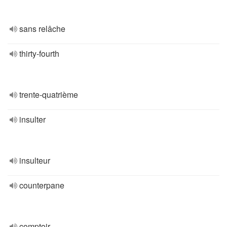
sans relâche
thirty-fourth
trente-quatrième
insulter
insulteur
counterpane
comptoir