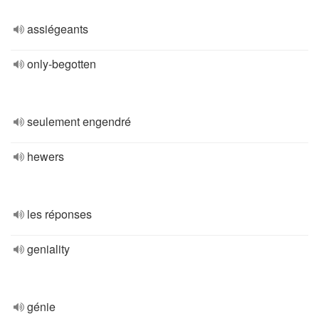
assiégeants
only-begotten
seulement engendré
hewers
les réponses
geniality
génie