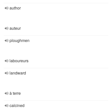
author
auteur
ploughmen
laboureurs
landward
à terre
calcined