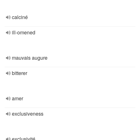
calciné
ill-omened
mauvais augure
bitterer
amer
exclusiveness
exclusivité