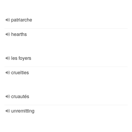
patriarche
hearths
les foyers
cruelties
cruautés
unremitting