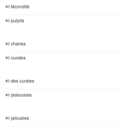
fécondité
pulpits
chaires
curates
des curates
jealousies
jalousies