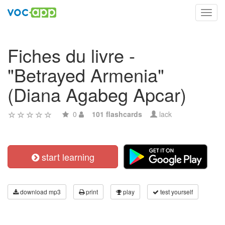
Toggl
navig
Fiches du livre -
"Betrayed Armenia"
(Diana Agabeg Apcar)
0
101 flashcards
lack
start learning
download mp3
print
play
test yourself