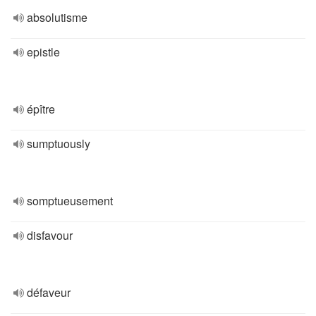
absolutisme
epistle
épître
sumptuously
somptueusement
disfavour
défaveur