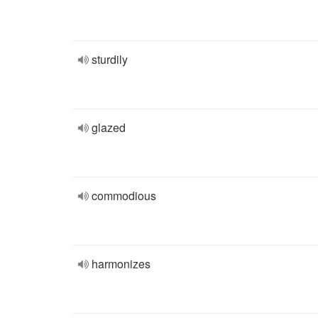
sturdily
glazed
commodious
harmonizes