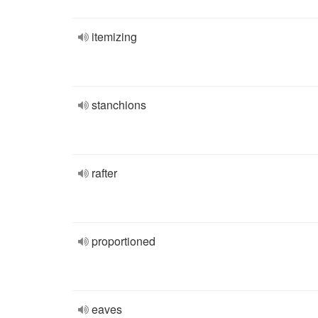
itemizing
stanchions
rafter
proportioned
eaves