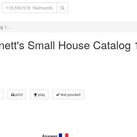
g 1...
nnett's Small House Catalog
print
play
test yourself
Answer