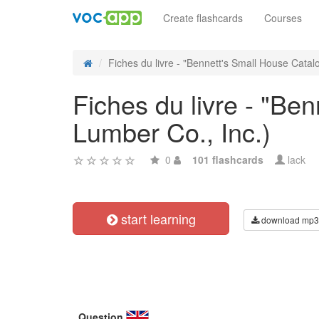
Create flashcards
Courses
Fiches du livre - "Bennett's Small House Catalo
Fiches du livre - "Be
Lumber Co., Inc.)
0
101 flashcards
lack
start learning
download mp3
Question