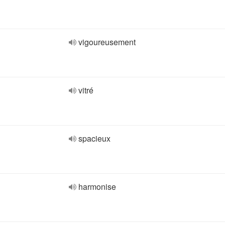
vigoureusement
vitré
spacieux
harmonise