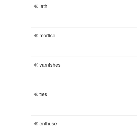
lath
mortise
varnishes
ties
enthuse