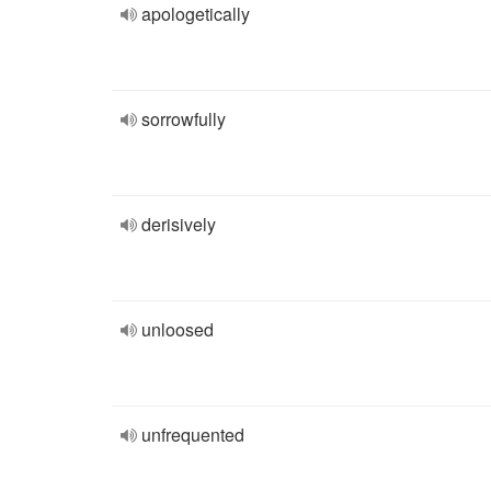
apologetically
sorrowfully
derisively
unloosed
unfrequented