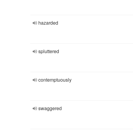
hazarded
spluttered
contemptuously
swaggered