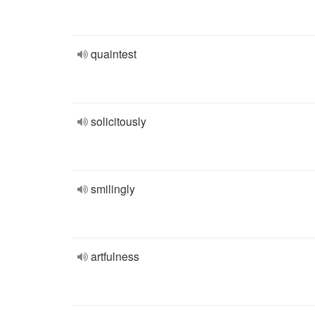
quaintest
solicitously
smilingly
artfulness