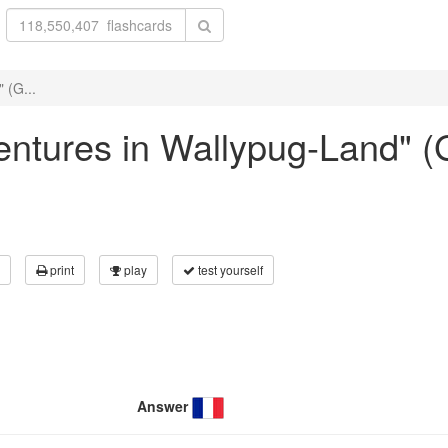
 (G...
ventures in Wallypug-Land" (
print
play
test yourself
Answer