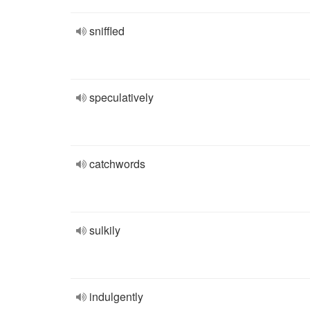
sniffled
speculatively
catchwords
sulkily
indulgently