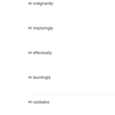
indignantly
imploringly
effectually
tauntingly
cockatoo