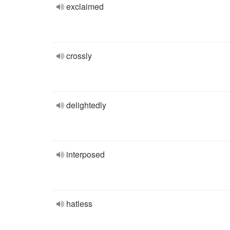
exclaimed
crossly
delightedly
interposed
hatless