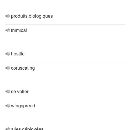
produits biologiques
inimical
hostile
coruscating
se voiler
wingspread
ailes déployées