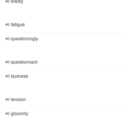
tiredly
fatigué
questioningly
questionnant
tautness
tension
gloomily