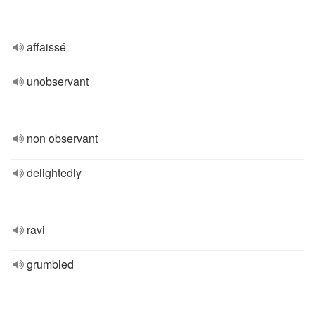
affaissé
unobservant
non observant
delightedly
ravi
grumbled