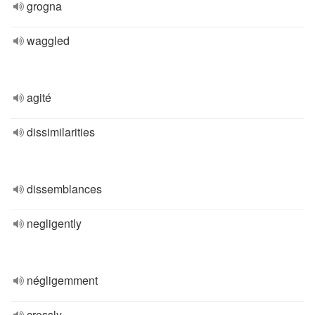
grogna
waggled
agité
dissimilarities
dissemblances
negligently
négligemment
crossly