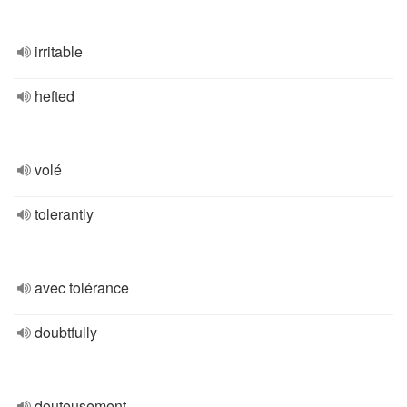
irritable
hefted
volé
tolerantly
avec tolérance
doubtfully
douteusement