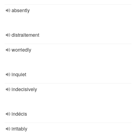
absently
distraitement
worriedly
inquiet
indecisively
indécis
irritably