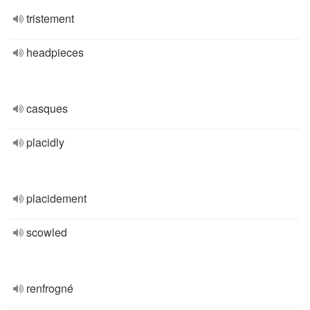
tristement
headpieces
casques
placidly
placidement
scowled
renfrogné