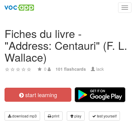
Toggl
navig
Fiches du livre -
"Address: Centauri" (F. L.
Wallace)
0
101 flashcards
lack
start learning
download mp3
print
play
test yourself