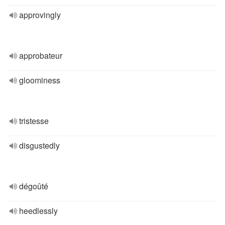
approvingly
approbateur
gloominess
tristesse
disgustedly
dégoûté
heedlessly