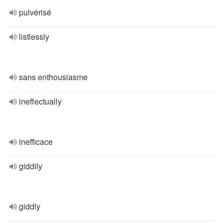
pulvérisé
listlessly
sans enthousiasme
ineffectually
inefficace
giddily
giddly