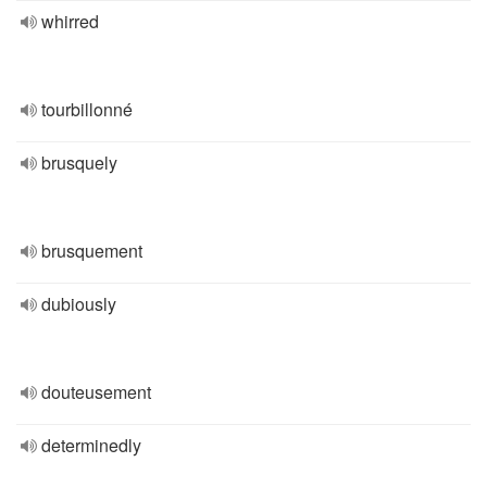
whirred
tourbillonné
brusquely
brusquement
dubiously
douteusement
determinedly