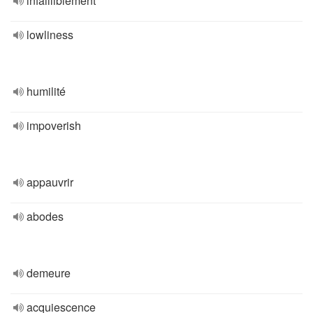
infailliblement
lowliness
humilité
impoverish
appauvrir
abodes
demeure
acquiescence