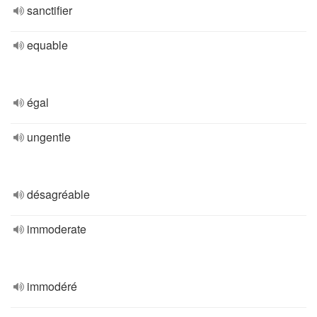
sanctifier
equable
égal
ungentle
désagréable
immoderate
immodéré