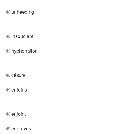
unheeding
insouciant
hyphenation
césure
enjoins
enjoint
engraves