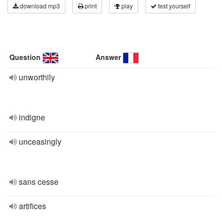
download mp3
print
play
test yourself
Question
Answer
unworthily
indigne
unceasingly
sans cesse
artifices