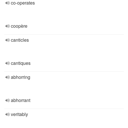
co-operates
coopère
canticles
cantiques
abhorring
abhorrant
veritably