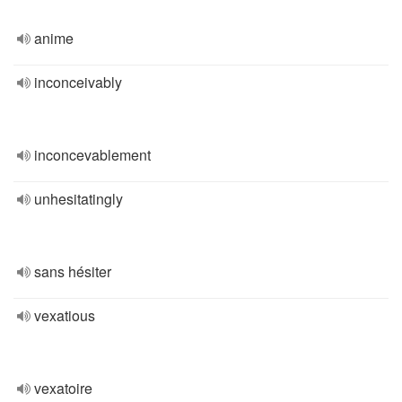
anime
inconceivably
inconcevablement
unhesitatingly
sans hésiter
vexatious
vexatoire