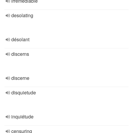
irrémédiable
desolating
désolant
discerns
discerne
disquietude
inquiétude
censuring