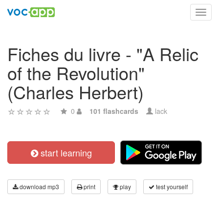
Toggl
navig
Fiches du livre - "A Relic
of the Revolution"
(Charles Herbert)
0
101 flashcards
lack
start learning
download mp3
print
play
test yourself