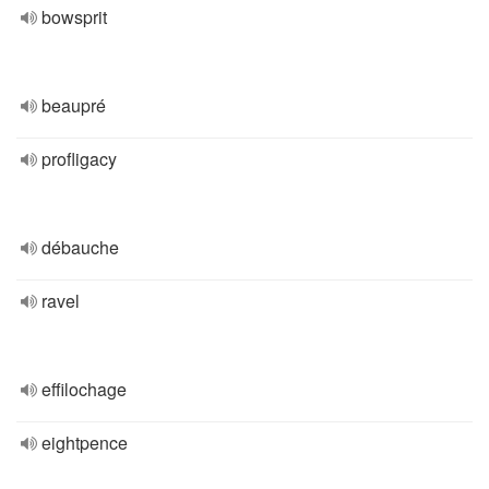
bowsprit
beaupré
profligacy
débauche
ravel
effilochage
eightpence