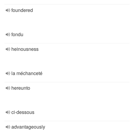
foundered
fondu
heinousness
la méchanceté
hereunto
ci-dessous
advantageously