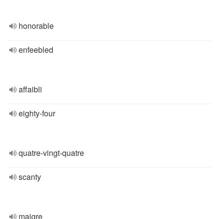
honorable
enfeebled
affaibli
eighty-four
quatre-vingt-quatre
scanty
maigre