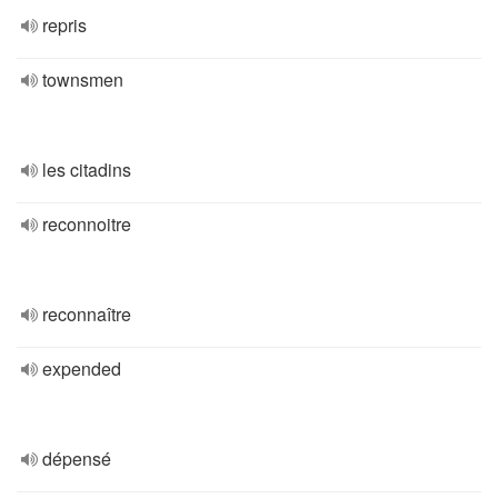
repris
townsmen
les citadins
reconnoitre
reconnaître
expended
dépensé