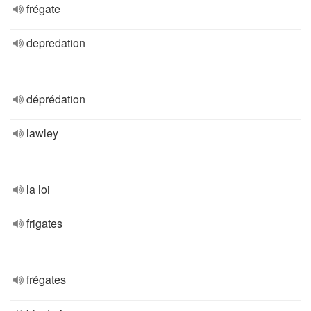
frégate
depredation
déprédation
lawley
la loi
frigates
frégates