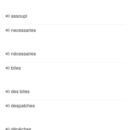
assoupi
necessaries
nécessaires
biles
des biles
despatches
dépêches