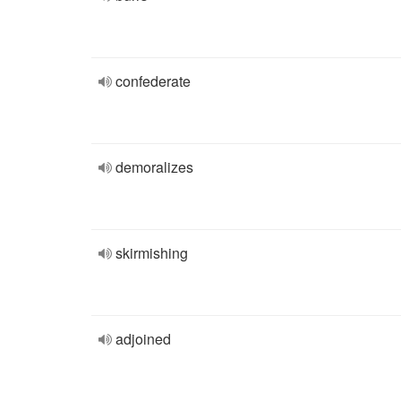
confederate
demoralizes
skirmishing
adjoined