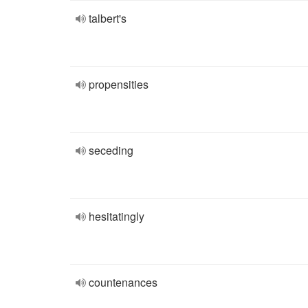
talbert's
propensities
seceding
hesitatingly
countenances