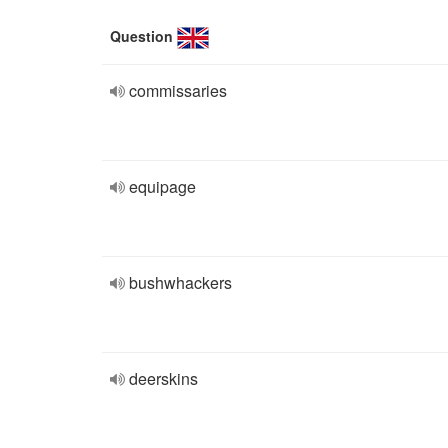
Question
commissaries
equipage
bushwhackers
deerskins