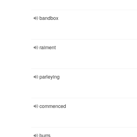
bandbox
raiment
parleying
commenced
burrs