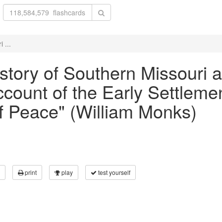
 ...
History of Southern Missouri
ount of the Early Settlement
f Peace" (William Monks)
print
play
test yourself