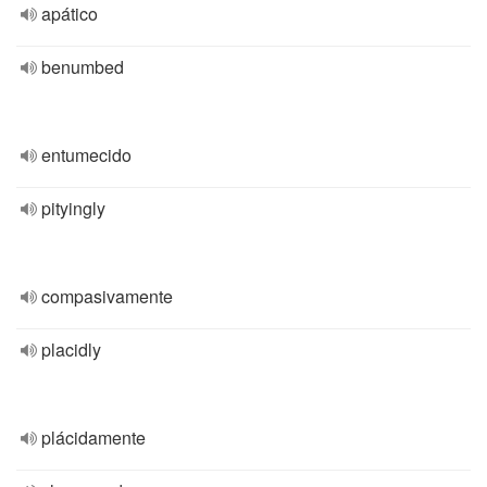
apático
benumbed
entumecido
pityingly
compasivamente
placidly
plácidamente