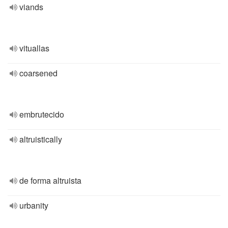
viands
vituallas
coarsened
embrutecido
altruistically
de forma altruista
urbanity