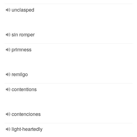
unclasped
sin romper
primness
remilgo
contentions
contenciones
light-heartedly