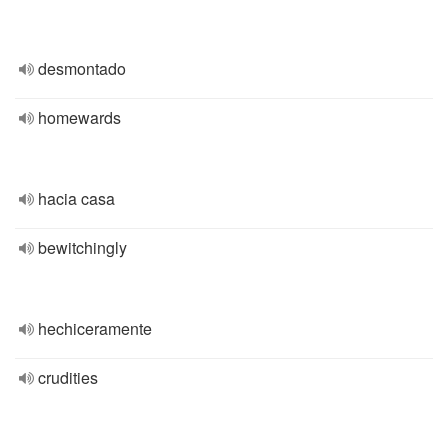
desmontado
homewards
hacia casa
bewitchingly
hechiceramente
crudities