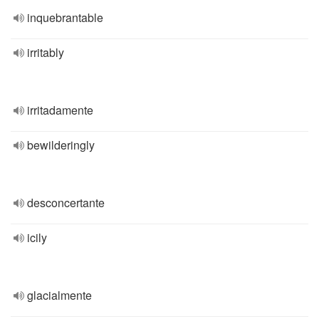
inquebrantable
irritably
irritadamente
bewilderingly
desconcertante
icily
glacialmente