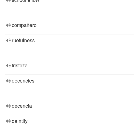
compañero
ruefulness
tristeza
decencies
decencia
daintily