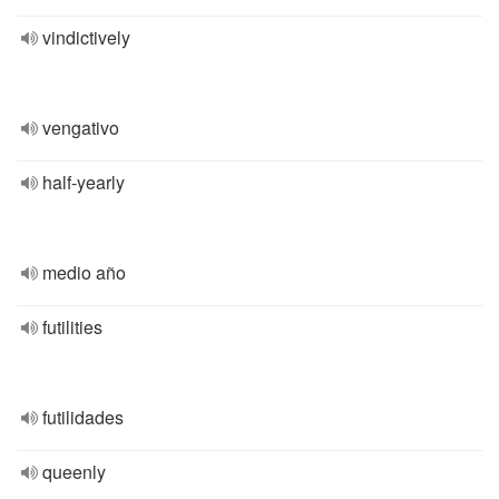
vindictively
vengativo
half-yearly
medio año
futilities
futilidades
queenly