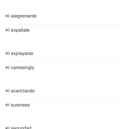
alegremente
expatiate
explayarse
caressingly
acariciando
sureness
seguridad