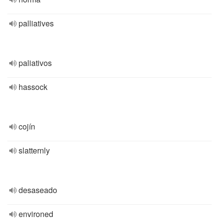
palliatives
paliativos
hassock
cojín
slatternly
desaseado
environed