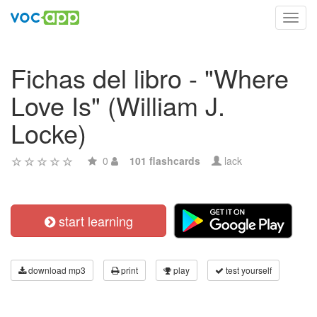
Toggl
navig
Fichas del libro - "Where
Love Is" (William J.
Locke)
0
101 flashcards
lack
start learning
download mp3
print
play
test yourself