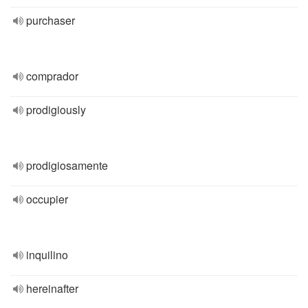
purchaser
comprador
prodigiously
prodigiosamente
occupier
inquilino
hereinafter