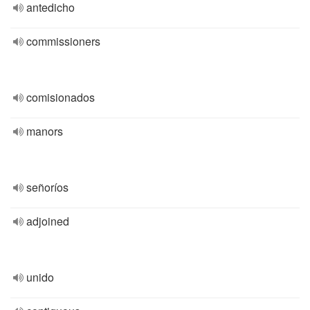
antedicho
commissioners
comisionados
manors
señoríos
adjoined
unido