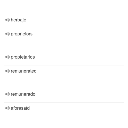
herbaje
proprietors
propietarios
remunerated
remunerado
aforesaid