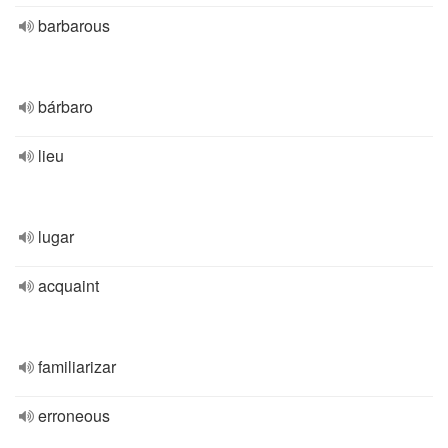
barbarous
bárbaro
lieu
lugar
acquaint
familiarizar
erroneous