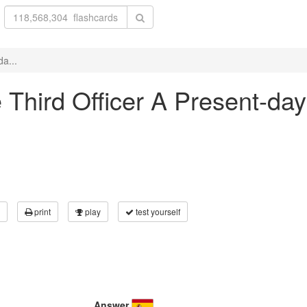
da...
e Third Officer A Present-day
print
play
test yourself
Answer