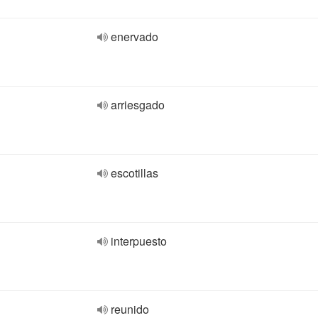
enervado
arriesgado
escotillas
interpuesto
reunido