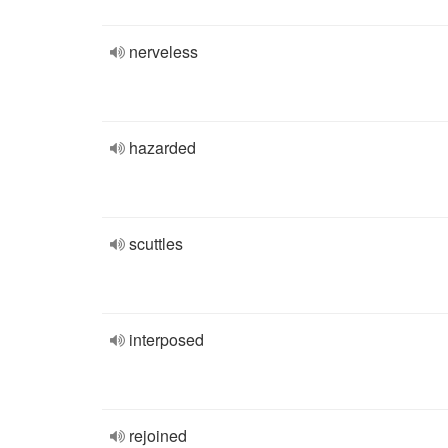
nerveless
hazarded
scuttles
interposed
rejoined