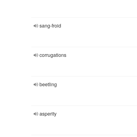
sang-froid
corrugations
beetling
asperity