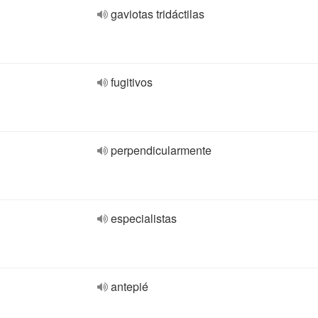
gaviotas tridáctilas
fugitivos
perpendicularmente
especialistas
antepié