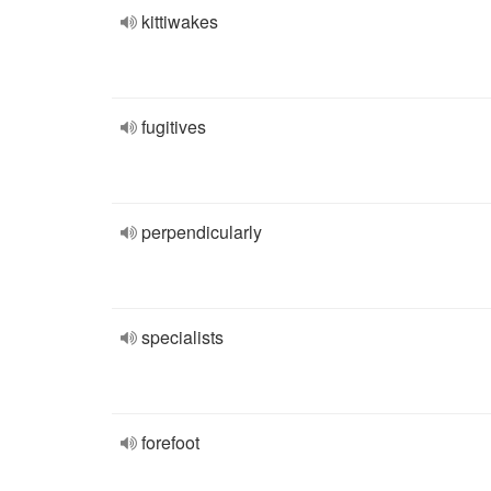
kittiwakes
fugitives
perpendicularly
specialists
forefoot