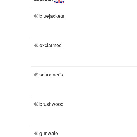
bluejackets
exclaimed
schooner's
brushwood
gunwale