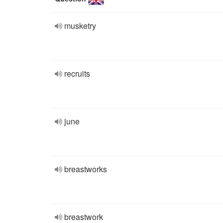
musketry
recruits
june
breastworks
breastwork