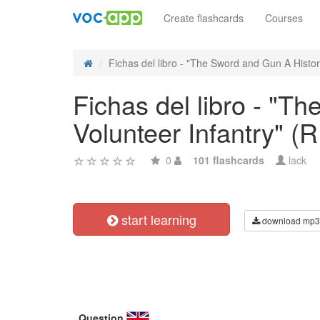
Create flashcards
Courses
Fichas del libro - "The Sword and Gun A History
Fichas del libro - "T
Volunteer Infantry" (
0
101 flashcards
lack
start learning
download mp3
Question