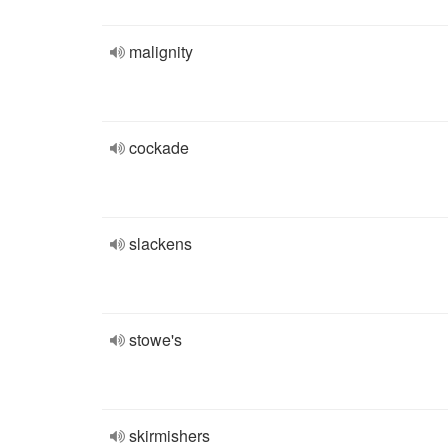
malignity
cockade
slackens
stowe's
skirmishers