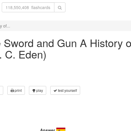
 of...
he Sword and Gun A History o
R. C. Eden)
print
play
test yourself
Answer