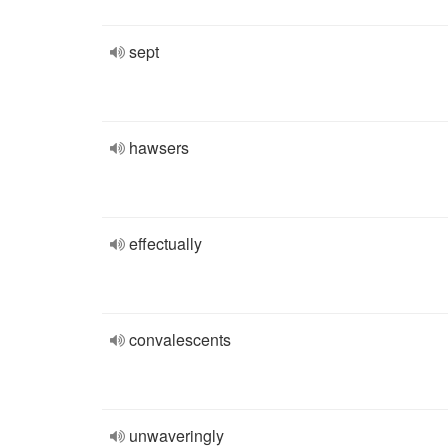
sept
hawsers
effectually
convalescents
unwaveringly