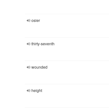
osier
thirty-seventh
wounded
height