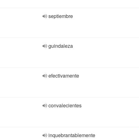
septiembre
guindaleza
efectivamente
convalecientes
inquebrantablemente