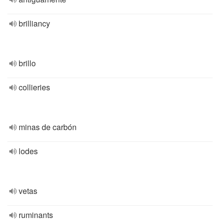
brilliancy
brillo
collieries
minas de carbón
lodes
vetas
ruminants