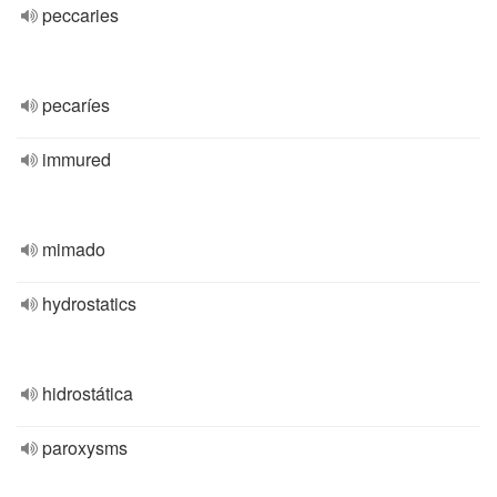
peccaries
pecaríes
immured
mimado
hydrostatics
hidrostática
paroxysms