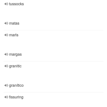
tussocks
matas
marls
margas
granitic
granítico
fissuring