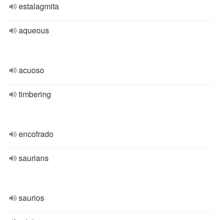
estalagmita
aqueous
acuoso
timbering
encofrado
saurians
saurios