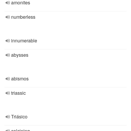
amonites
numberless
innumerable
abysses
abismos
triassic
Triásico
calcining