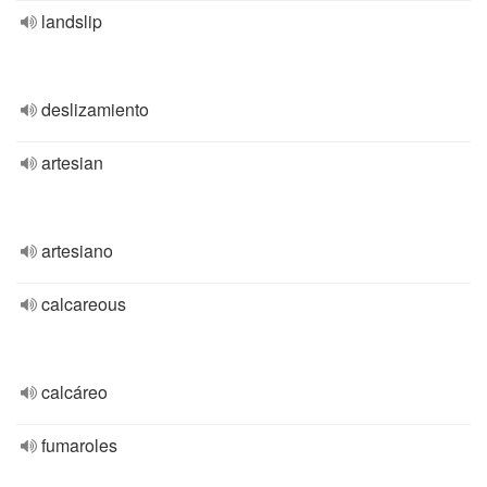
landslip
deslizamiento
artesian
artesiano
calcareous
calcáreo
fumaroles