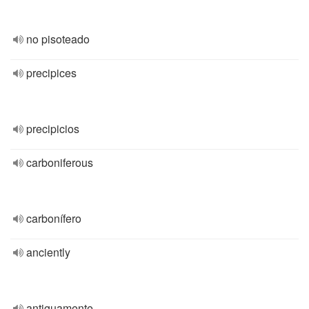
no pisoteado
precipices
precipicios
carboniferous
carbonífero
anciently
antiguamente