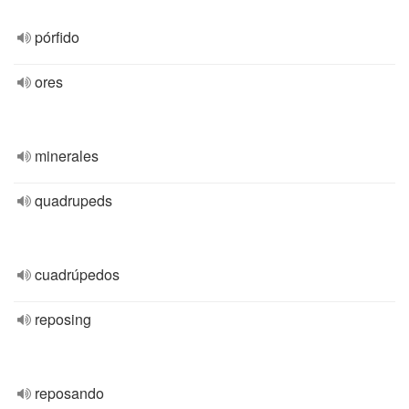
pórfido
ores
minerales
quadrupeds
cuadrúpedos
reposing
reposando