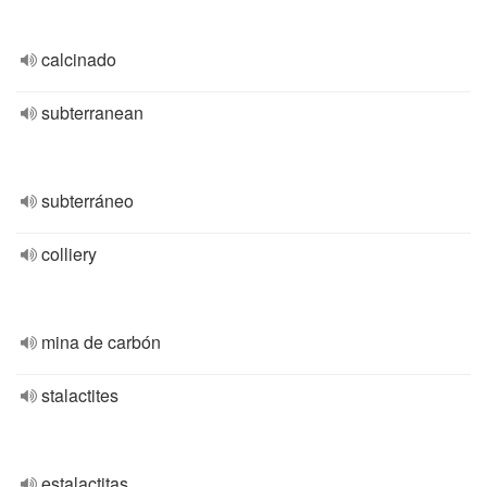
calcinado
subterranean
subterráneo
colliery
mina de carbón
stalactites
estalactitas