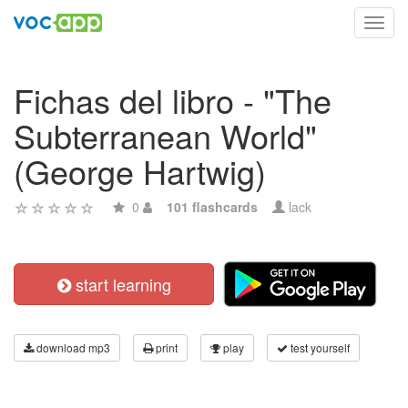
Toggl
navig
Fichas del libro - "The
Subterranean World"
(George Hartwig)
0
101 flashcards
lack
start learning
download mp3
print
play
test yourself