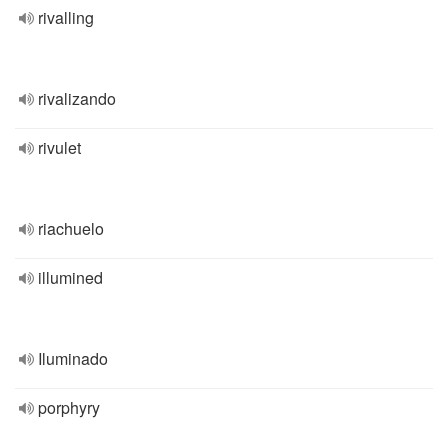
rivalling
rivalizando
rivulet
riachuelo
illumined
Iluminado
porphyry