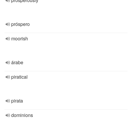
prosperously
próspero
moorish
árabe
piratical
pirata
dominions