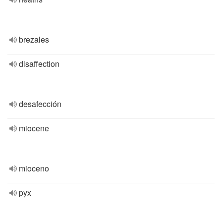
brezales
disaffection
desafección
miocene
mioceno
pyx