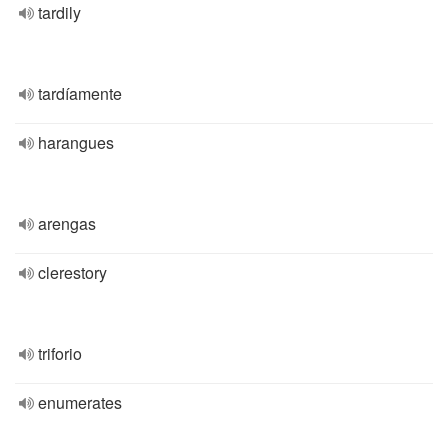
tardily
tardíamente
harangues
arengas
clerestory
triforio
enumerates