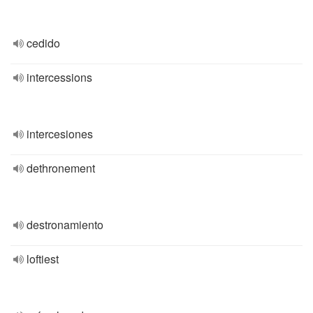
cedido
intercessions
intercesiones
dethronement
destronamiento
loftiest