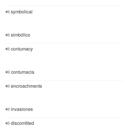
symbolical
simbólico
contumacy
contumacia
encroachments
invasiones
discomfited