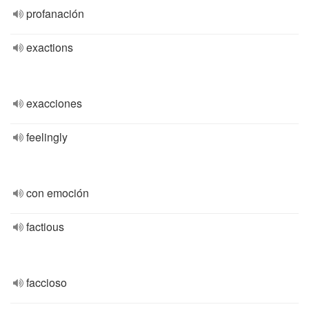
profanación
exactions
exacciones
feelingly
con emoción
factious
faccioso