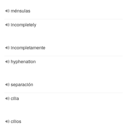
ménsulas
incompletely
incompletamente
hyphenation
separación
cilia
cilios