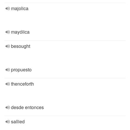
majolica
mayólica
besought
propuesto
thenceforth
desde entonces
sallied