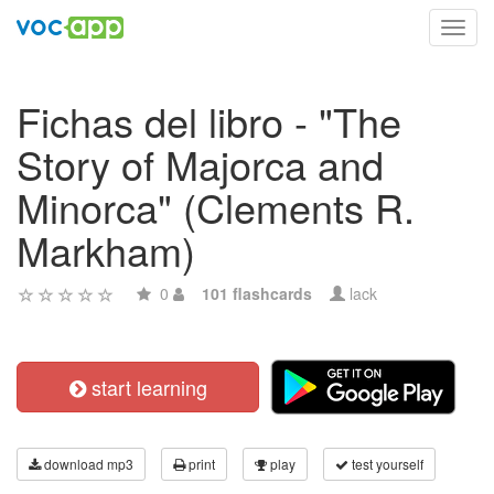
Toggl
navig
Fichas del libro - "The
Story of Majorca and
Minorca" (Clements R.
Markham)
0
101 flashcards
lack
start learning
download mp3
print
play
test yourself