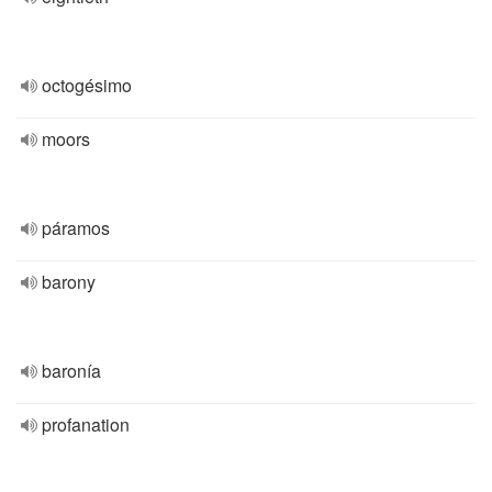
octogésimo
moors
páramos
barony
baronía
profanation