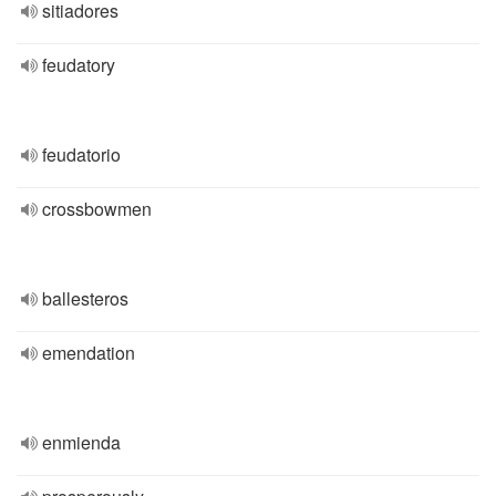
sitiadores
feudatory
feudatorio
crossbowmen
ballesteros
emendation
enmienda