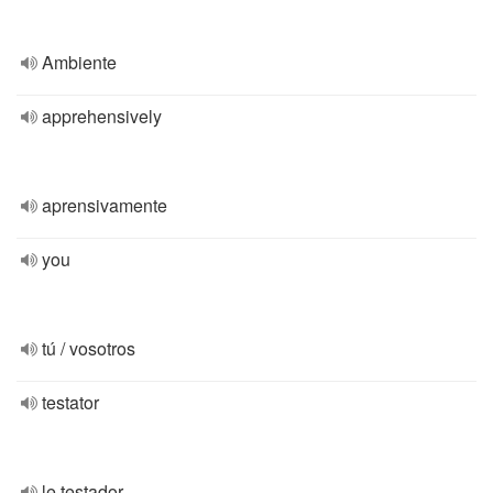
Ambiente
apprehensively
aprensivamente
you
tú / vosotros
testator
le testador