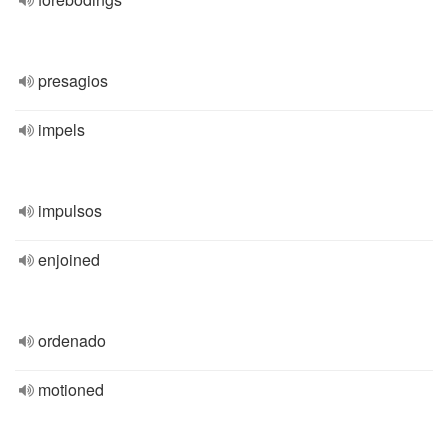
presagios
impels
impulsos
enjoined
ordenado
motioned