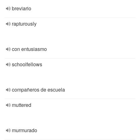
breviario
rapturously
con entusiasmo
schoolfellows
compañeros de escuela
muttered
murmurado