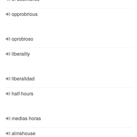
opprobrious
oprobioso
liberality
liberalidad
half-hours
medias horas
almshouse