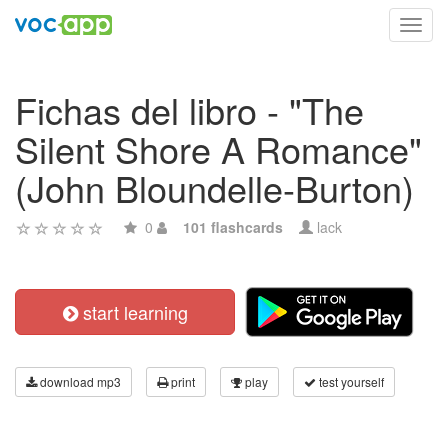
Toggl
navig
Fichas del libro - "The
Silent Shore A Romance"
(John Bloundelle-Burton)
0
101 flashcards
lack
start learning
download mp3
print
play
test yourself