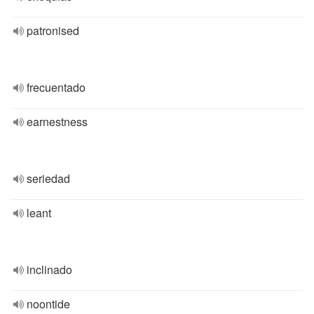
patronised
frecuentado
earnestness
seriedad
leant
inclinado
noontide