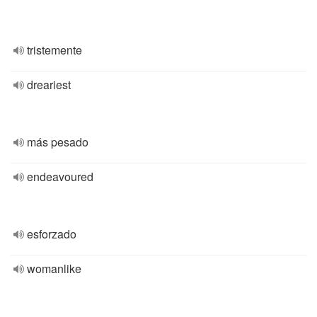
tristemente
dreariest
más pesado
endeavoured
esforzado
womanlike