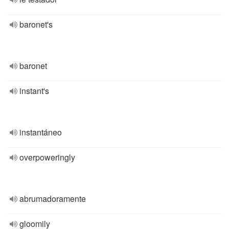
baronet's
baronet
instant's
instantáneo
overpoweringly
abrumadoramente
gloomily