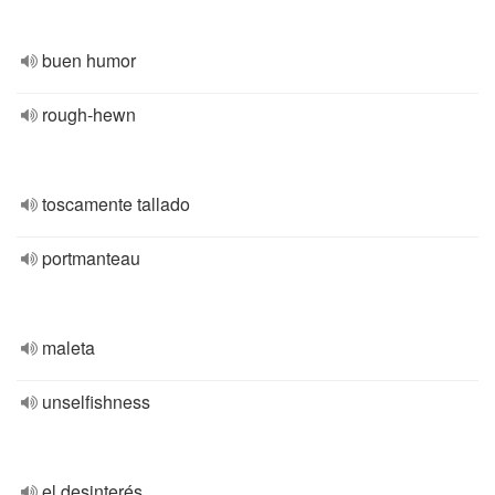
buen humor
rough-hewn
toscamente tallado
portmanteau
maleta
unselfishness
el desinterés