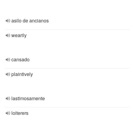
asilo de ancianos
wearily
cansado
plaintively
lastimosamente
loiterers