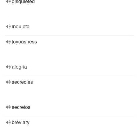
disquieted
inquieto
joyousness
alegría
secrecies
secretos
breviary