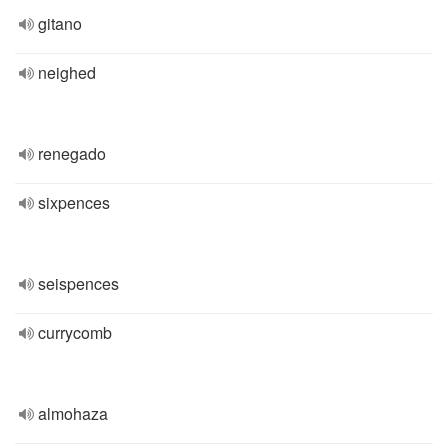
gitano
neighed
renegado
sixpences
seispences
currycomb
almohaza