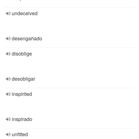
undeceived
desengañado
disoblige
desobligar
inspirited
inspirado
unfitted