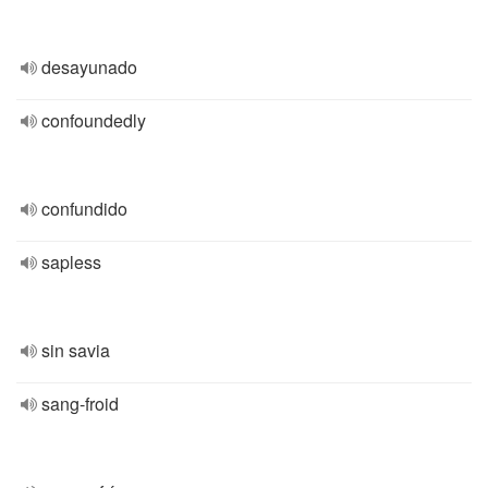
desayunado
confoundedly
confundido
sapless
sin savia
sang-froid