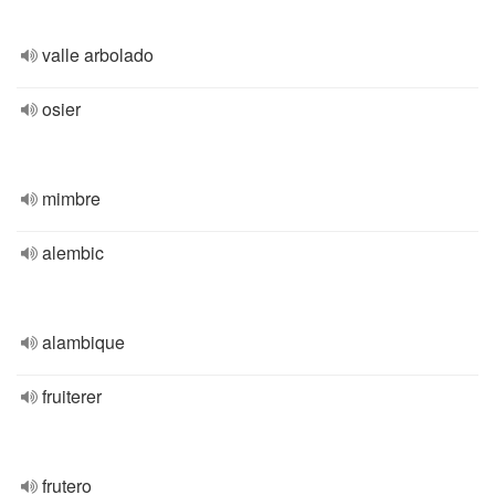
valle arbolado
osier
mimbre
alembic
alambique
fruiterer
frutero