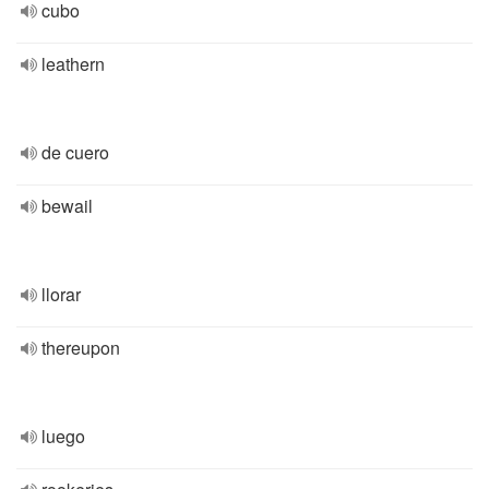
cubo
leathern
de cuero
bewail
llorar
thereupon
luego