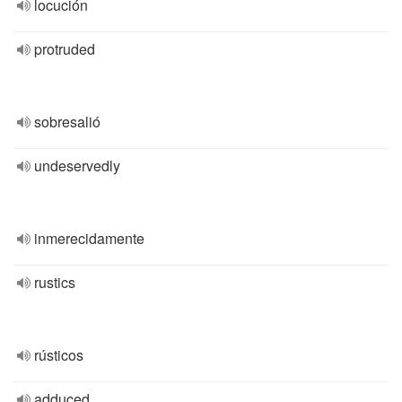
locución
protruded
sobresalió
undeservedly
inmerecidamente
rustics
rústicos
adduced