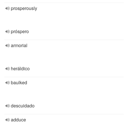
prosperously
próspero
armorial
heráldico
baulked
descuidado
adduce