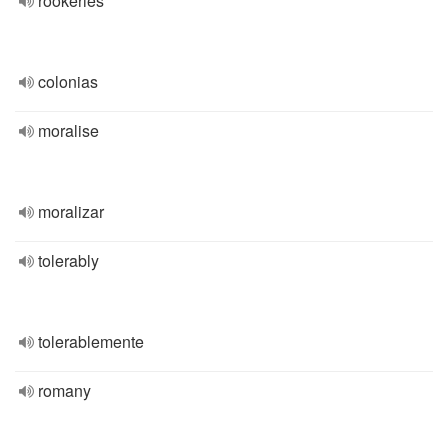
rookeries
colonias
moralise
moralizar
tolerably
tolerablemente
romany