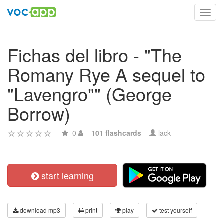
Toggl
navig
Fichas del libro - "The
Romany Rye A sequel to
"Lavengro"" (George
Borrow)
0
101 flashcards
lack
start learning
download mp3
print
play
test yourself