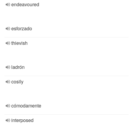
endeavoured
esforzado
thievish
ladrón
cosily
cómodamente
interposed