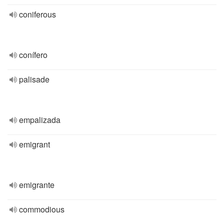
coniferous
conífero
palisade
empalizada
emigrant
emigrante
commodious