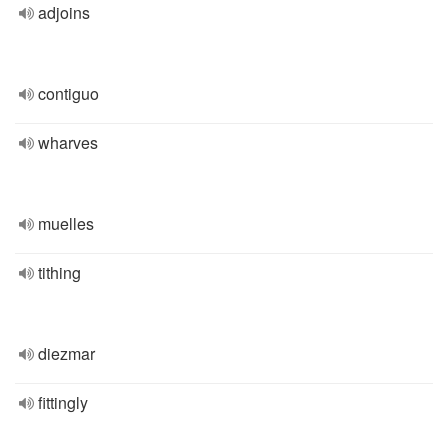
adjoins
contiguo
wharves
muelles
tithing
diezmar
fittingly