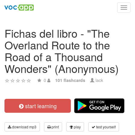
Toggl
navig
Fichas del libro - "The
Overland Route to the
Road of a Thousand
Wonders" (Anonymous)
0
101 flashcards
lack
start learning
download mp3
print
play
test yourself