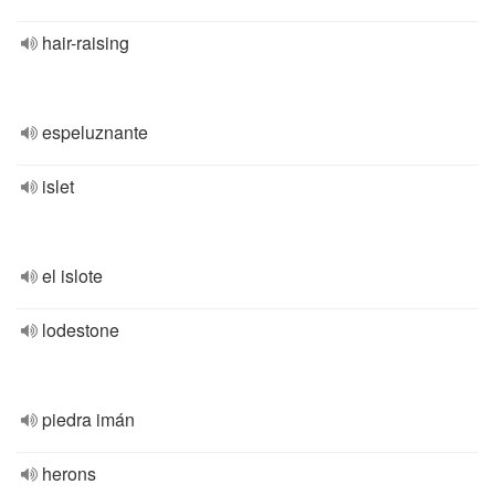
hair-raising
espeluznante
islet
el islote
lodestone
piedra imán
herons