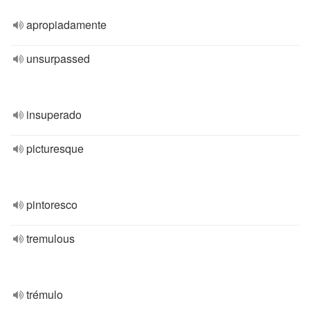
apropiadamente
unsurpassed
insuperado
picturesque
pintoresco
tremulous
trémulo