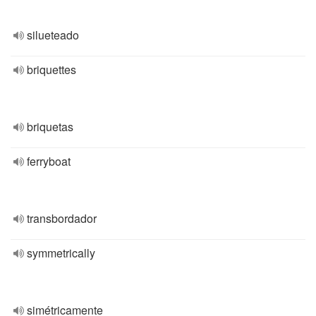
silueteado
briquettes
briquetas
ferryboat
transbordador
symmetrically
simétricamente