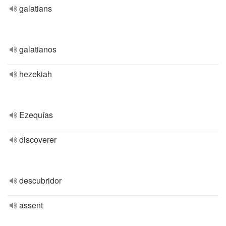
galatians
galatianos
hezekiah
Ezequías
discoverer
descubridor
assent