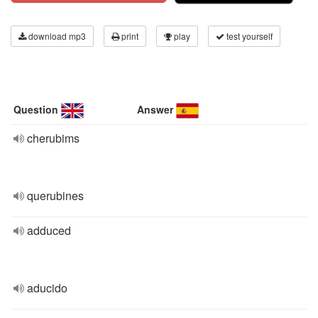
download mp3
print
play
test yourself
Question
Answer
cherubims
querubines
adduced
aducido