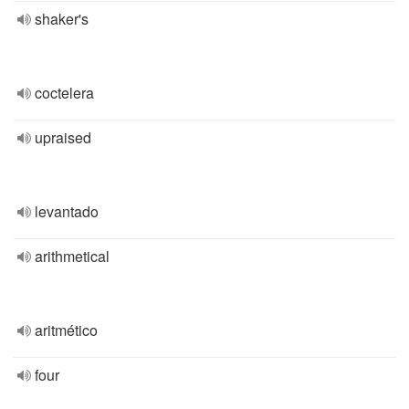
shaker's
coctelera
upraised
levantado
arithmetical
aritmético
four