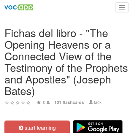
Toggl
navig
Fichas del libro - "The
Opening Heavens or a
Connected View of the
Testimony of the Prophets
and Apostles" (Joseph
Bates)
0
101 flashcards
lack
start learning