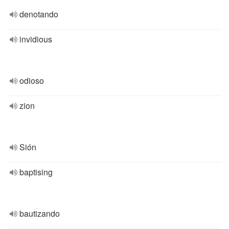
denotando
invidious
odioso
zion
Sión
baptising
bautizando