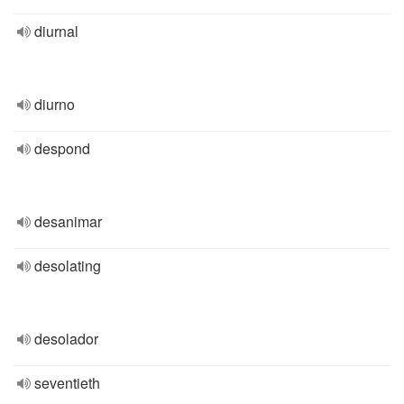
diurnal
diurno
despond
desanimar
desolating
desolador
seventieth