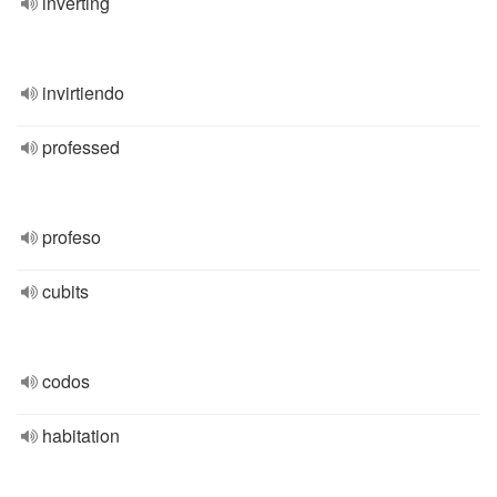
inverting
invirtiendo
professed
profeso
cubits
codos
habitation