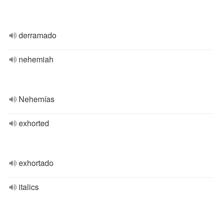
derramado
nehemiah
Nehemías
exhorted
exhortado
italics