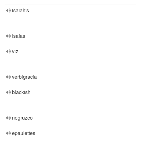
isaiah's
Isaías
viz
verbigracia
blackish
negruzco
epaulettes