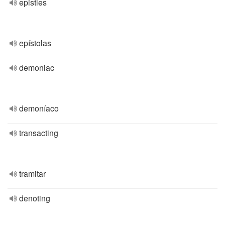
epistles
epístolas
demoniac
demoníaco
transacting
tramitar
denoting