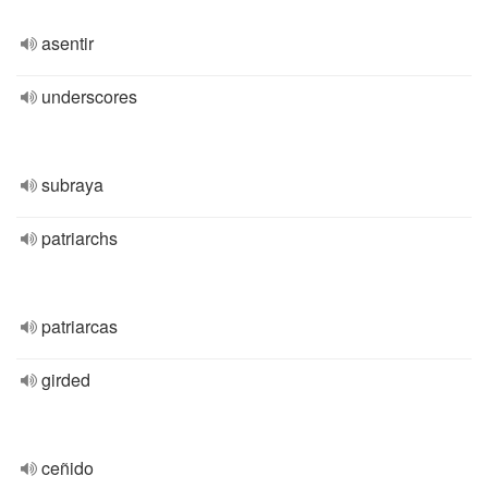
asentir
underscores
subraya
patriarchs
patriarcas
girded
ceñido