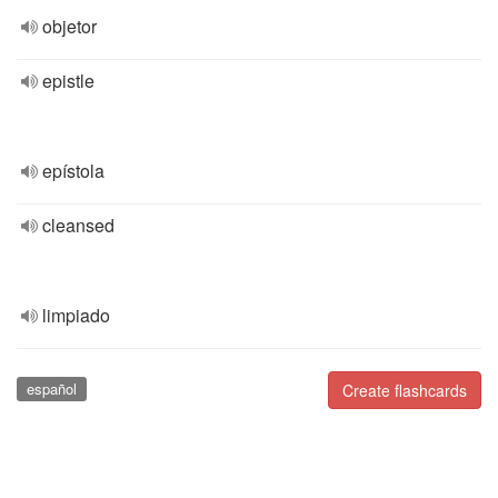
objetor
epistle
epístola
cleansed
limpiado
español
Create flashcards