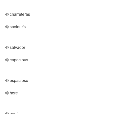
charreteras
saviour's
salvador
capacious
espacioso
here
aquí