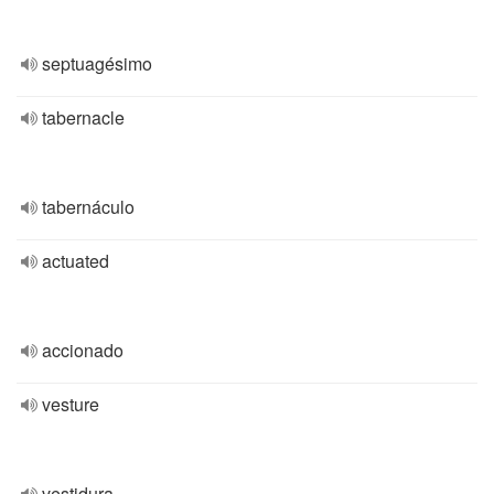
septuagésimo
tabernacle
tabernáculo
actuated
accionado
vesture
vestidura