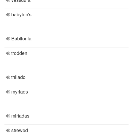
babylon's
Babilonia
trodden
trillado
myriads
miríadas
strewed