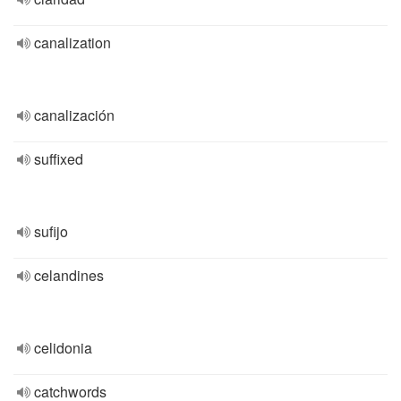
canalization
canalización
suffixed
sufijo
celandines
celidonia
catchwords