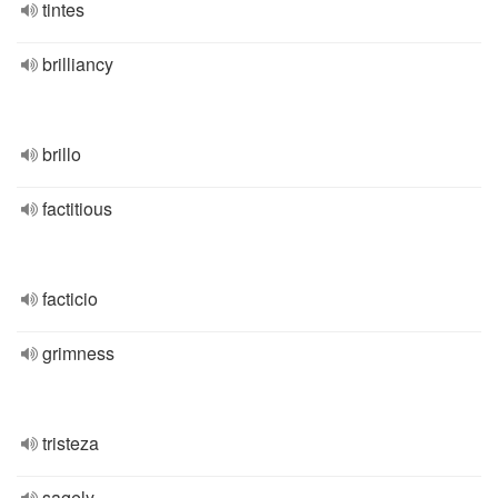
tintes
brilliancy
brillo
factitious
facticio
grimness
tristeza
sagely