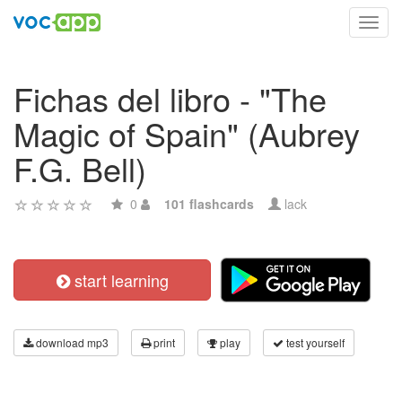
Toggl
navig
Fichas del libro - "The
Magic of Spain" (Aubrey
F.G. Bell)
0
101 flashcards
lack
start learning
download mp3
print
play
test yourself