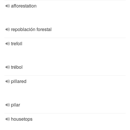
afforestation
repoblación forestal
trefoil
trébol
pillared
pilar
housetops