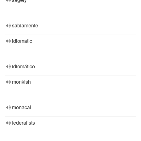
sabiamente
idiomatic
idiomático
monkish
monacal
federalists