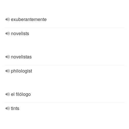
exuberantemente
novelists
novelistas
philologist
el filólogo
tints