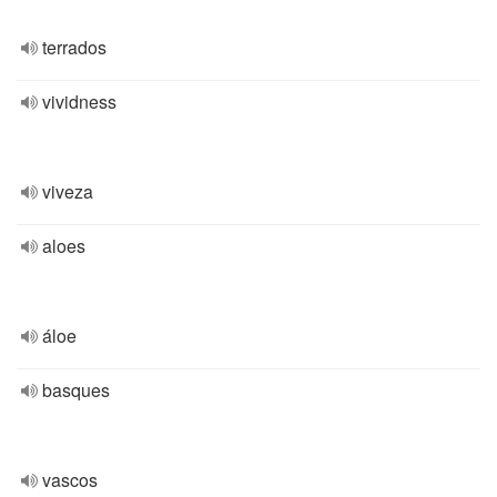
terrados
vividness
viveza
aloes
áloe
basques
vascos