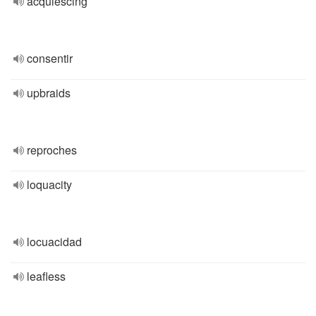
acquiescing
consentir
upbraids
reproches
loquacity
locuacidad
leafless