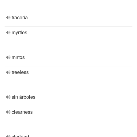
tracería
myrtles
mirtos
treeless
sin árboles
clearness
claridad