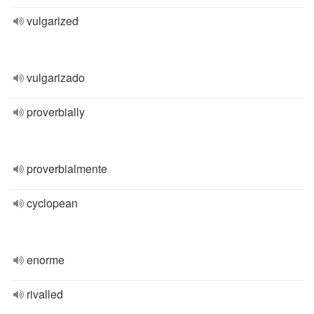
vulgarized
vulgarizado
proverbially
proverbialmente
cyclopean
enorme
rivalled