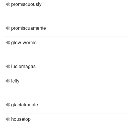
promiscuously
promiscuamente
glow-worms
luciernagas
icily
glacialmente
housetop