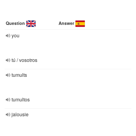
Question
Answer
you
tú / vosotros
tumults
tumultos
jalousie