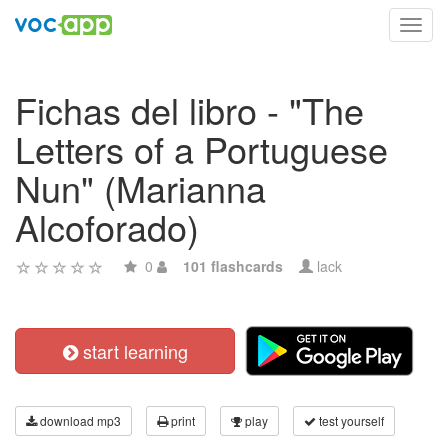
Toggl
navig
Fichas del libro - "The
Letters of a Portuguese
Nun" (Marianna
Alcoforado)
0
101 flashcards
lack
start learning
download mp3
print
play
test yourself