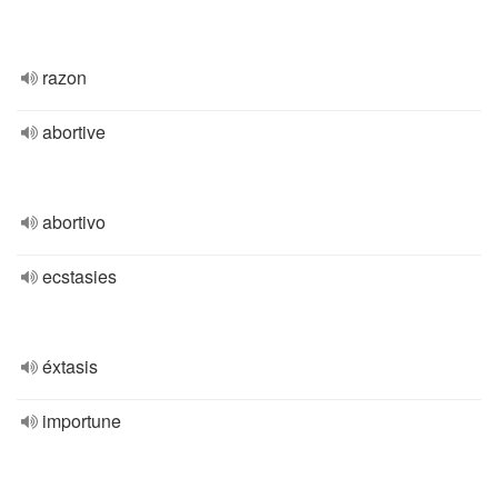
razon
abortive
abortivo
ecstasies
éxtasis
importune