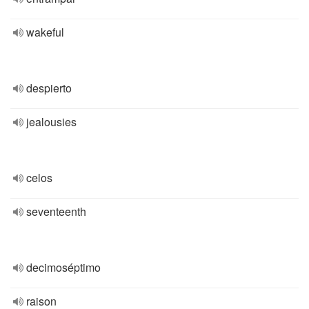
wakeful
despierto
jealousies
celos
seventeenth
decimoséptimo
raison