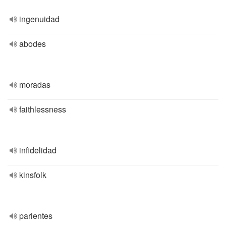
ingenuidad
abodes
moradas
faithlessness
infidelidad
kinsfolk
parientes