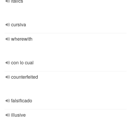
italics
cursiva
wherewith
con lo cual
counterfeited
falsificado
illusive