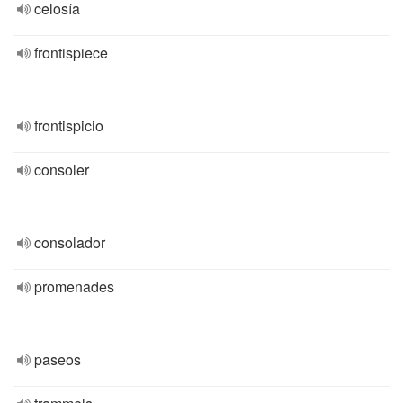
celosía
frontispiece
frontispicio
consoler
consolador
promenades
paseos