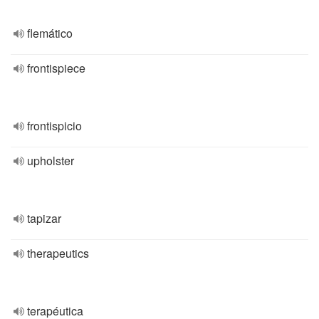
flemático
frontispiece
frontispicio
upholster
tapizar
therapeutics
terapéutica