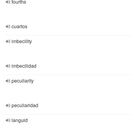
fourths
cuartos
imbecility
imbecilidad
peculiarity
peculiaridad
languid