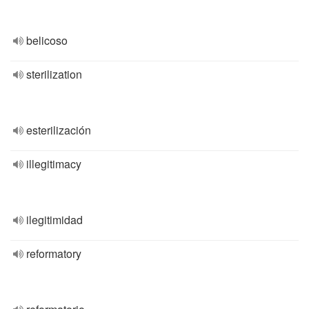
belicoso
sterilization
esterilización
illegitimacy
ilegitimidad
reformatory