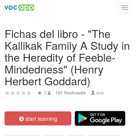
Toggl
navig
Fichas del libro - "The
Kallikak Family A Study in
the Heredity of Feeble-
Mindedness" (Henry
Herbert Goddard)
0
101 flashcards
lack
start learning