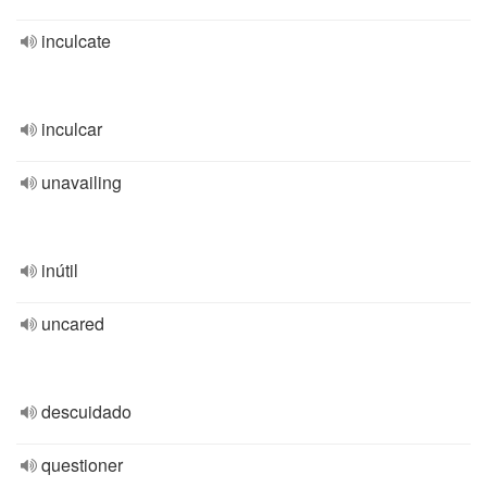
inculcate
inculcar
unavailing
inútil
uncared
descuidado
questioner