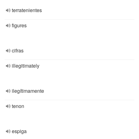
terratenientes
figures
cifras
illegitimately
ilegítimamente
tenon
espiga