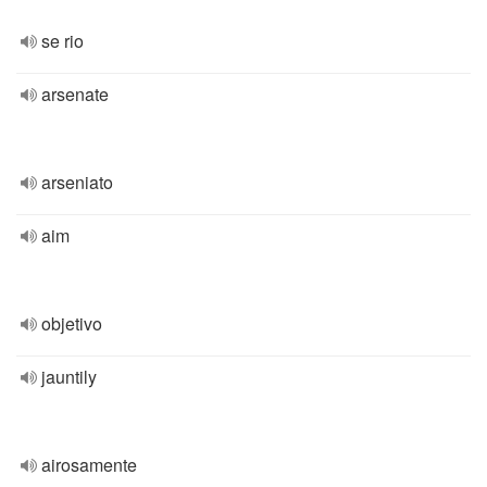
se rio
arsenate
arseniato
aim
objetivo
jauntily
airosamente