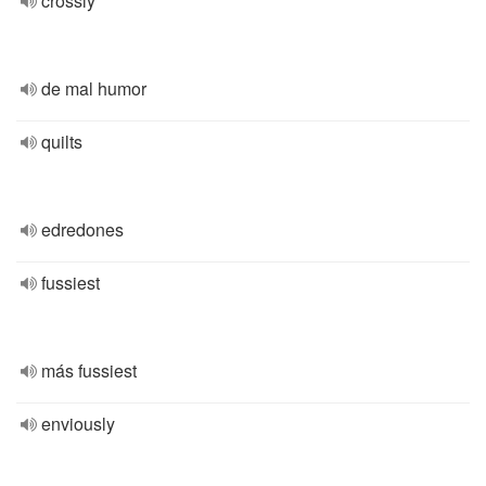
crossly
de mal humor
quilts
edredones
fussiest
más fussiest
enviously