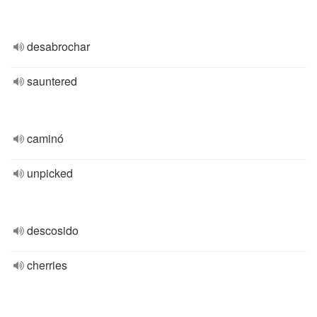
desabrochar
sauntered
caminó
unpicked
descosido
cherries