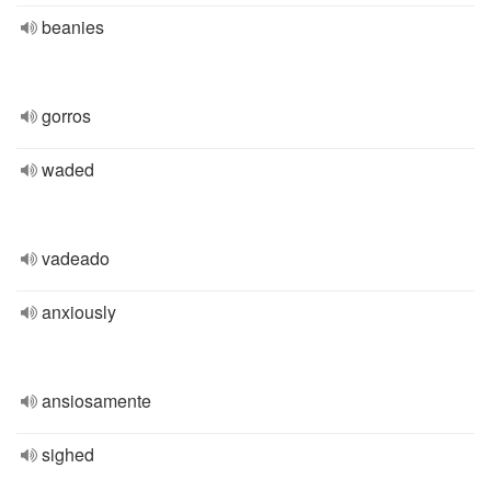
beanies
gorros
waded
vadeado
anxiously
ansiosamente
sighed