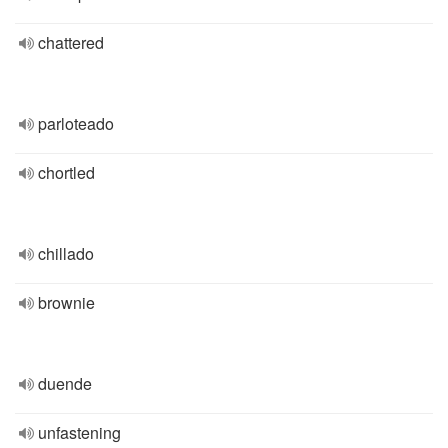
chattered
parloteado
chortled
chillado
brownie
duende
unfastening