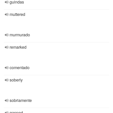
guindas
muttered
murmurado
remarked
comentado
soberly
sobriamente
gasped