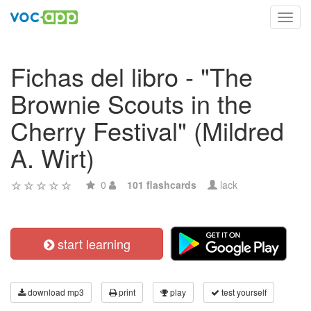
Toggl
navig
Fichas del libro - "The
Brownie Scouts in the
Cherry Festival" (Mildred
A. Wirt)
0
101 flashcards
lack
start learning
download mp3
print
play
test yourself