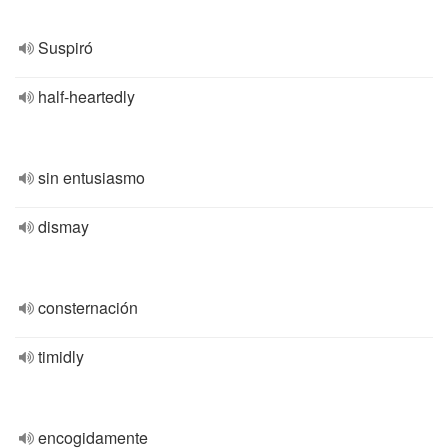
Suspiró
half-heartedly
sin entusiasmo
dismay
consternación
timidly
encogidamente