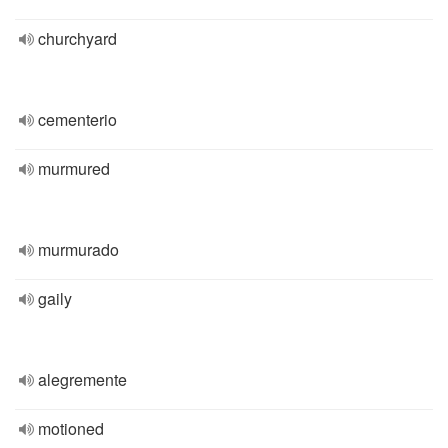
churchyard
cementerio
murmured
murmurado
gaily
alegremente
motioned