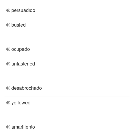
persuadido
busied
ocupado
unfastened
desabrochado
yellowed
amarillento