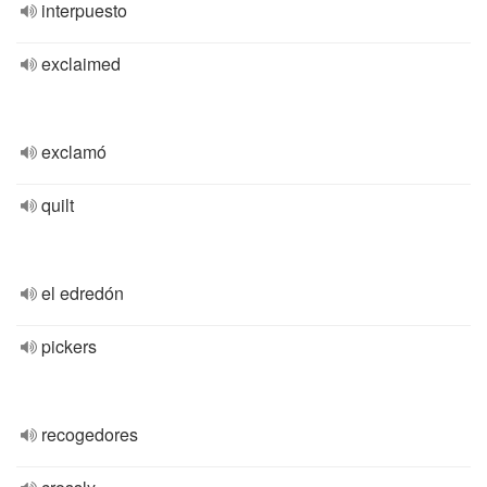
interpuesto
exclaimed
exclamó
quilt
el edredón
pickers
recogedores