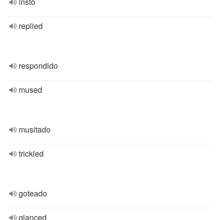
instó
replied
respondido
mused
musitado
trickled
goteado
glanced