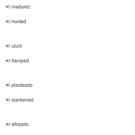
madurez
hooted
ululó
tramped
pisoteado
slackened
aflojado