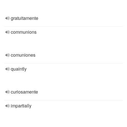
gratuitamente
communions
comuniones
quaintly
curiosamente
impartially