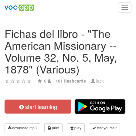
Toggl
navig
Fichas del libro - "The
American Missionary --
Volume 32, No. 5, May,
1878" (Various)
0
101 flashcards
lack
start learning
download mp3
print
play
test yourself