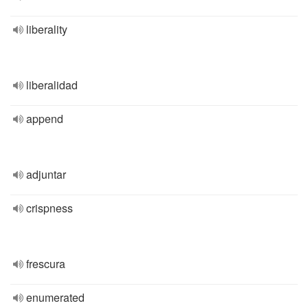
liberality
liberalidad
append
adjuntar
crispness
frescura
enumerated