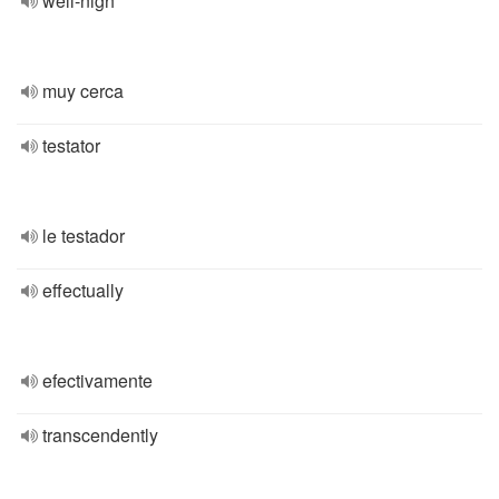
well-nigh
muy cerca
testator
le testador
effectually
efectivamente
transcendently