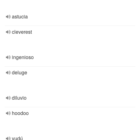
astucia
cleverest
ingenioso
deluge
diluvio
hoodoo
vudú