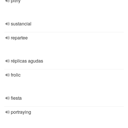
pithy
sustancial
repartee
réplicas agudas
frolic
fiesta
portraying