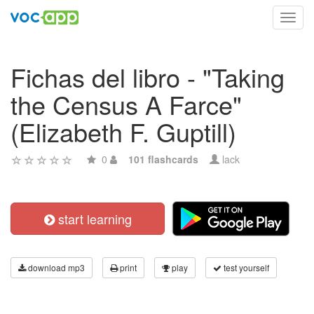
Toggl
navig
Fichas del libro - "Taking
the Census A Farce"
(Elizabeth F. Guptill)
0
101 flashcards
lack
start learning
download mp3
print
play
test yourself