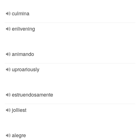
culmina
enlivening
animando
uproariously
estruendosamente
jolliest
alegre