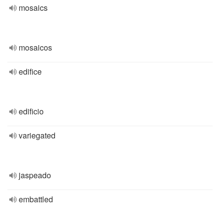
mosaics
mosaicos
edifice
edificio
variegated
jaspeado
embattled