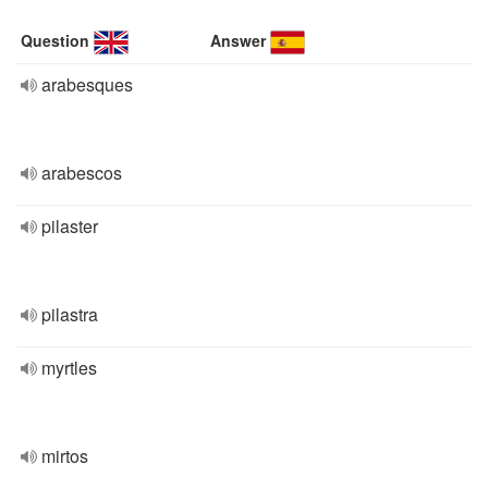
Question
Answer
arabesques
arabescos
pilaster
pilastra
myrtles
mirtos