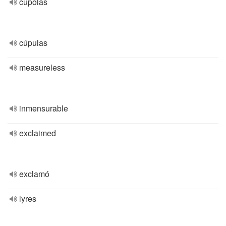
cupolas
cúpulas
measureless
inmensurable
exclaimed
exclamó
lyres