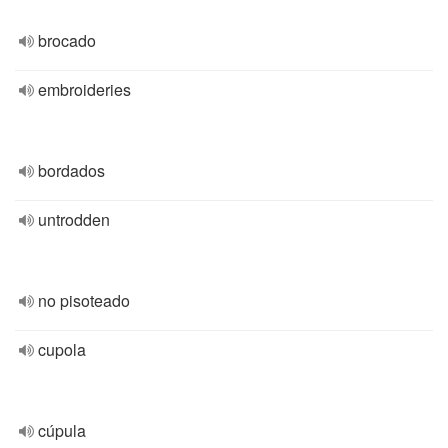
brocado
embroideries
bordados
untrodden
no pisoteado
cupola
cúpula