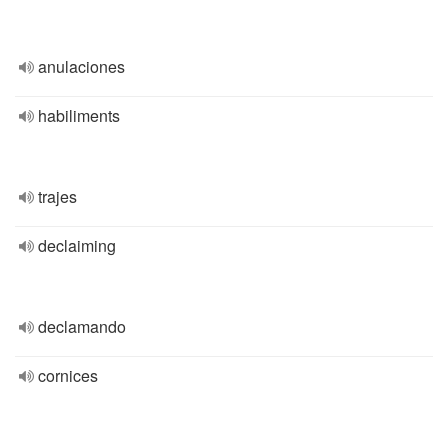
anulaciones
habiliments
trajes
declaiming
declamando
cornices