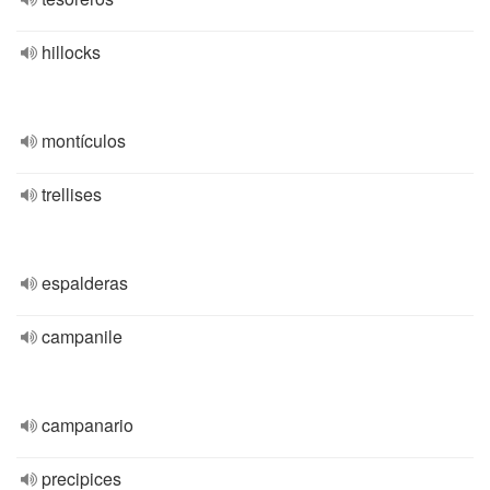
hillocks
montículos
trellises
espalderas
campanile
campanario
precipices