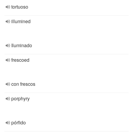
tortuoso
illumined
Iluminado
frescoed
con frescos
porphyry
pórfido