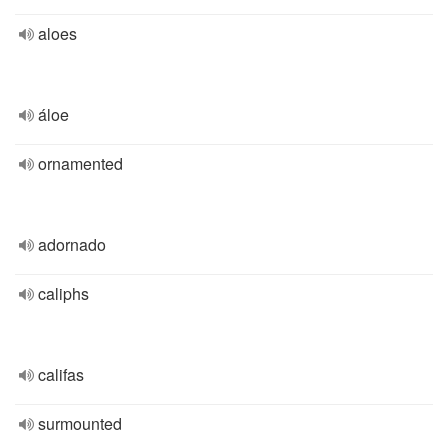
aloes
áloe
ornamented
adornado
caliphs
califas
surmounted