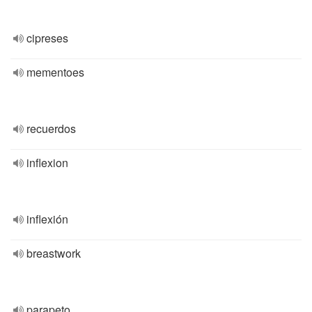
cipreses
mementoes
recuerdos
inflexion
inflexión
breastwork
parapeto