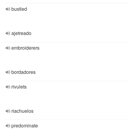
bustled
ajetreado
embroiderers
bordadores
rivulets
riachuelos
predominate