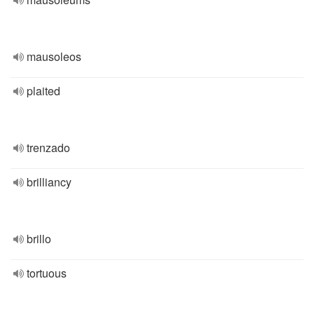
mausoleos
plaited
trenzado
brilliancy
brillo
tortuous