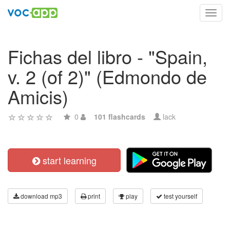
Toggl
navig
Fichas del libro - "Spain,
v. 2 (of 2)" (Edmondo de
Amicis)
0
101 flashcards
lack
start learning
download mp3
print
play
test yourself