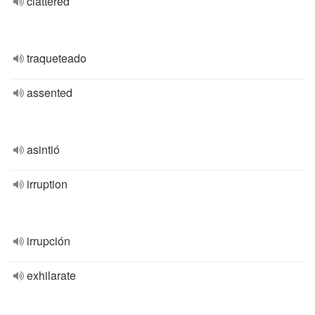
clattered
traqueteado
assented
asintió
irruption
irrupción
exhilarate