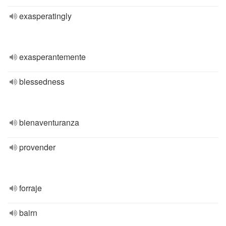
exasperatingly
exasperantemente
blessedness
bienaventuranza
provender
forraje
bairn