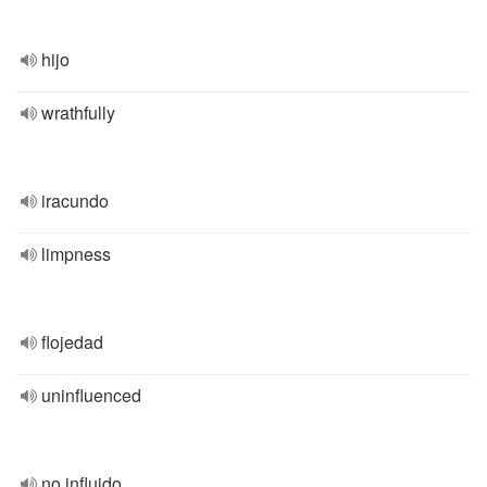
hijo
wrathfully
iracundo
limpness
flojedad
uninfluenced
no influido