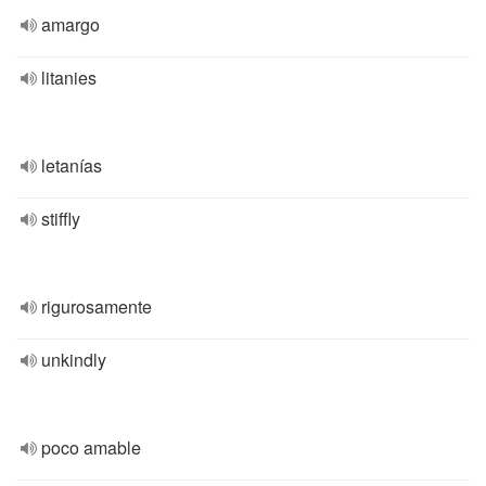
amargo
litanies
letanías
stiffly
rigurosamente
unkindly
poco amable