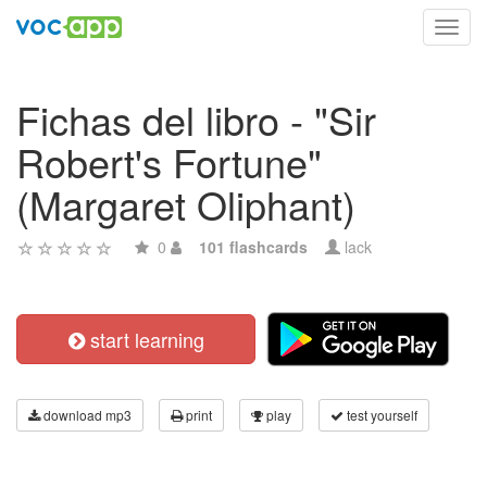
Toggl
navig
Fichas del libro - "Sir
Robert's Fortune"
(Margaret Oliphant)
0
101 flashcards
lack
start learning
download mp3
print
play
test yourself