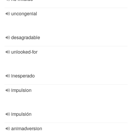
uncongenial
desagradable
unlooked-for
inesperado
impulsion
impulsión
animadversion