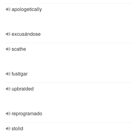
apologetically
excusándose
scathe
fustigar
upbraided
reprogramado
stolid