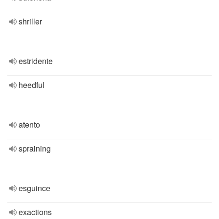
shriller
estridente
heedful
atento
spraining
esguince
exactions