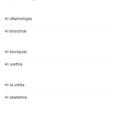
oftalmología
bronchial
bronquial
urethra
la uretra
obstetrics