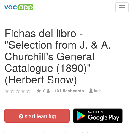
Toggl
navig
Fichas del libro -
"Selection from J. & A.
Churchill's General
Catalogue (1890)"
(Herbert Snow)
0
101 flashcards
lack
start learning