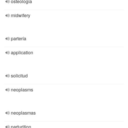
osteología
midwifery
partería
application
solicitud
neoplasms
neoplasmas
parturition