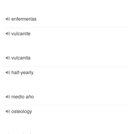
enfermerías
vulcanite
vulcanita
half-yearly
medio año
osteology