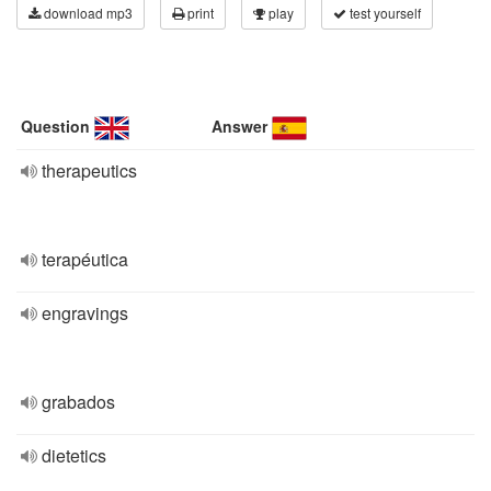
download mp3
print
play
test yourself
Question
Answer
therapeutics
terapéutica
engravings
grabados
dietetics