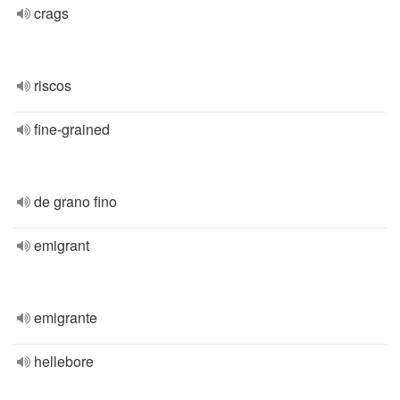
crags
riscos
fine-grained
de grano fino
emigrant
emigrante
hellebore