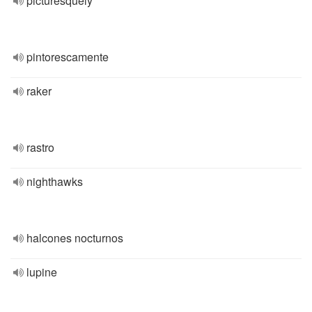
picturesquely
pintorescamente
raker
rastro
nighthawks
halcones nocturnos
lupine