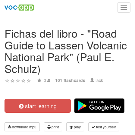
Toggl
navig
Fichas del libro - "Road
Guide to Lassen Volcanic
National Park" (Paul E.
Schulz)
0
101 flashcards
lack
start learning
download mp3
print
play
test yourself