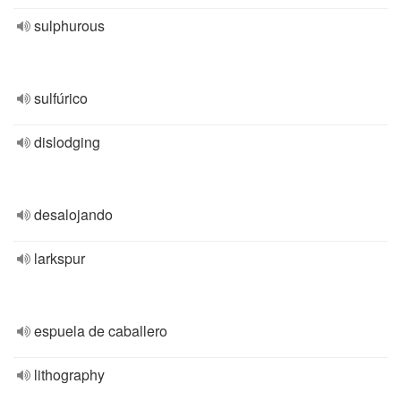
sulphurous
sulfúrico
dislodging
desalojando
larkspur
espuela de caballero
lithography