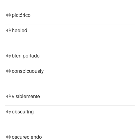
pictórico
heeled
bien portado
conspicuously
visiblemente
obscuring
oscureciendo