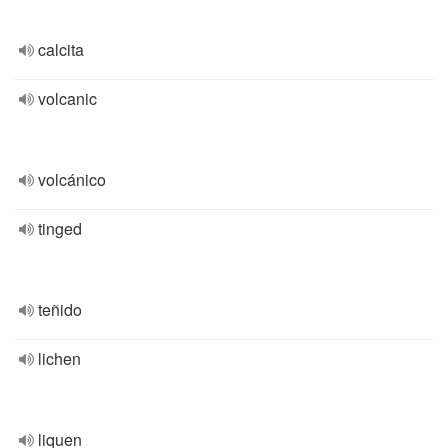
calcita
volcanic
volcánico
tinged
teñido
lichen
liquen