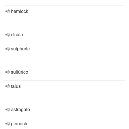
hemlock
cicuta
sulphuric
sulfúrico
talus
astrágalo
pinnacle