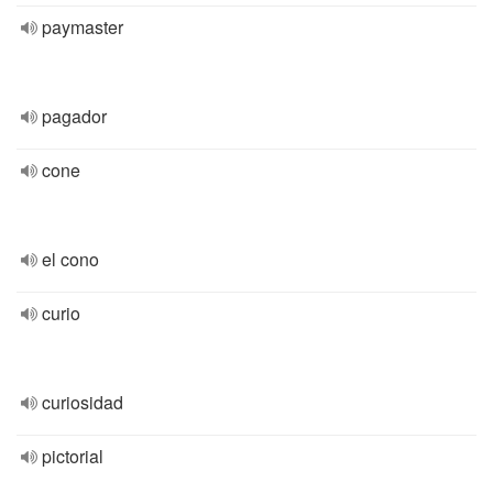
paymaster
pagador
cone
el cono
curio
curiosidad
pictorial