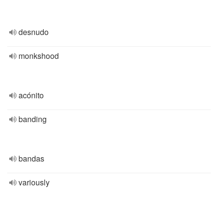
desnudo
monkshood
acónito
banding
bandas
variously