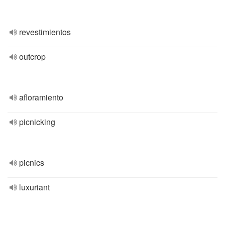
revestimientos
outcrop
afloramiento
picnicking
picnics
luxuriant