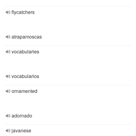
flycatchers
atrapamoscas
vocabularies
vocabularios
ornamented
adornado
javanese