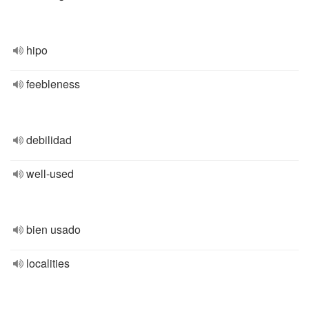
hipo
feebleness
debilidad
well-used
bien usado
localities