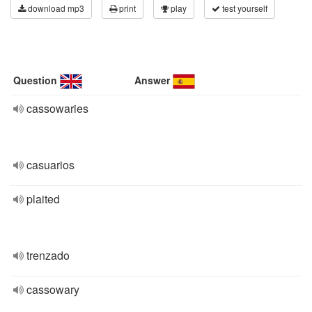
download mp3
print
play
test yourself
Question
Answer
cassowaries
casuarios
plaited
trenzado
cassowary