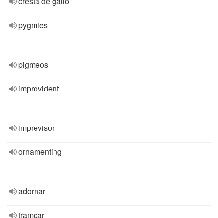
cresta de gallo
pygmies
pigmeos
improvident
imprevisor
ornamenting
adornar
tramcar