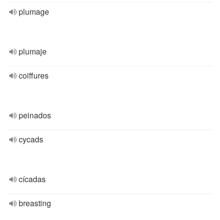
plumage
plumaje
coiffures
peinados
cycads
cícadas
breasting