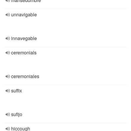
mansedumbre
unnavigable
innavegable
ceremonials
ceremoniales
suffix
sufijo
hiccough