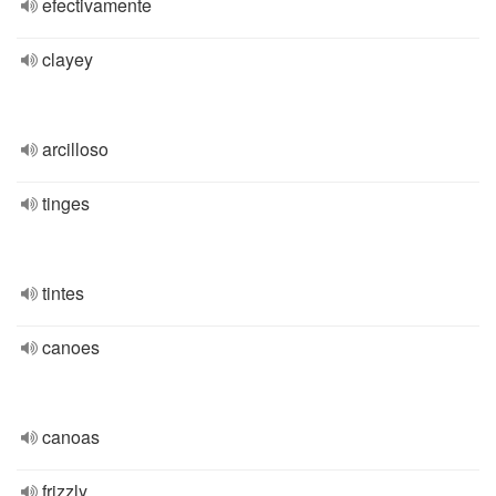
efectivamente
clayey
arcilloso
tinges
tintes
canoes
canoas
frizzly