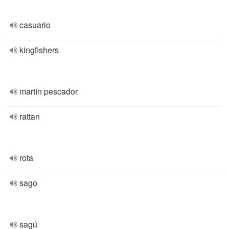
casuario
kingfishers
martín pescador
rattan
rota
sago
sagú