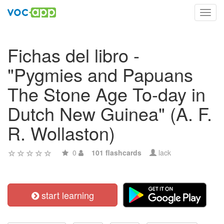
Toggl
navig
Fichas del libro -
"Pygmies and Papuans
The Stone Age To-day in
Dutch New Guinea" (A. F.
R. Wollaston)
0
101 flashcards
lack
start learning