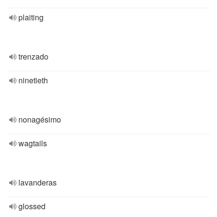
plaiting
trenzado
ninetieth
nonagésimo
wagtails
lavanderas
glossed