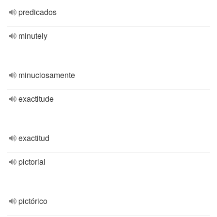
predicados
minutely
minuciosamente
exactitude
exactitud
pictorial
pictórico