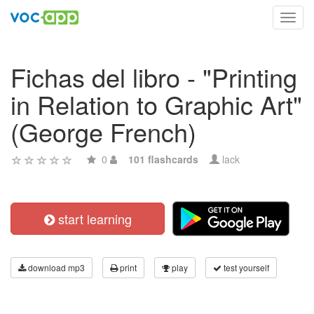
Toggl
navig
Fichas del libro - "Printing
in Relation to Graphic Art"
(George French)
0
101 flashcards
lack
start learning
download mp3
print
play
test yourself