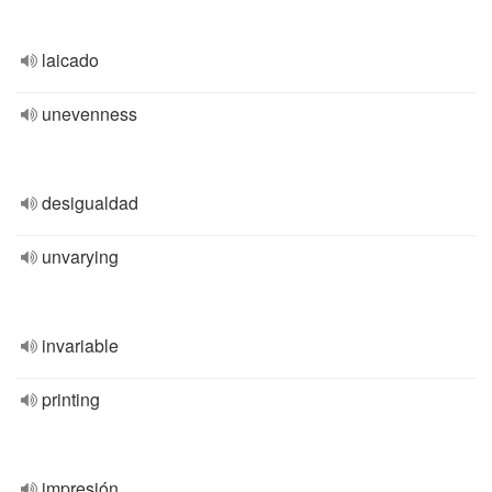
laicado
unevenness
desigualdad
unvarying
invariable
printing
impresión