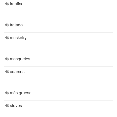
treatise
tratado
musketry
mosquetes
coarsest
más grueso
sieves