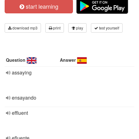
start learning
download mp3
print
play
test yourself
Question
Answer
assaying
ensayando
effluent
efluente