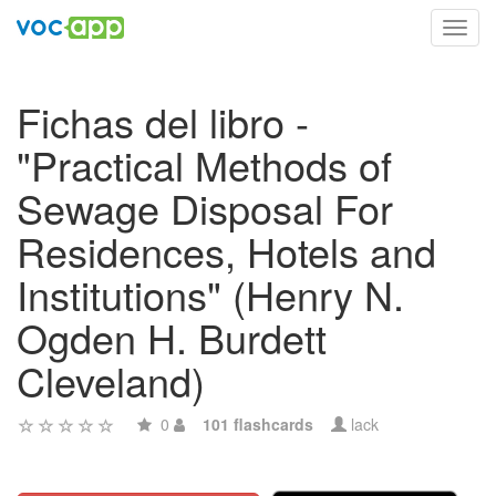
Toggl
navig
Fichas del libro -
"Practical Methods of
Sewage Disposal For
Residences, Hotels and
Institutions" (Henry N.
Ogden H. Burdett
Cleveland)
0
101 flashcards
lack