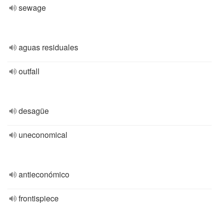
sewage
aguas residuales
outfall
desagüe
uneconomical
antieconómico
frontispiece