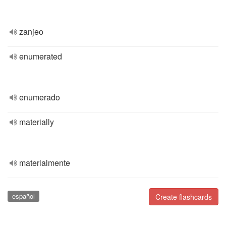
zanjeo
enumerated
enumerado
materially
materialmente
español
Create flashcards