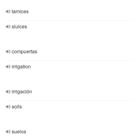
tamices
sluices
compuertas
irrigation
irrigación
soils
suelos