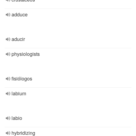
adduce
aducir
physiologists
fisiólogos
labium
labio
hybridizing