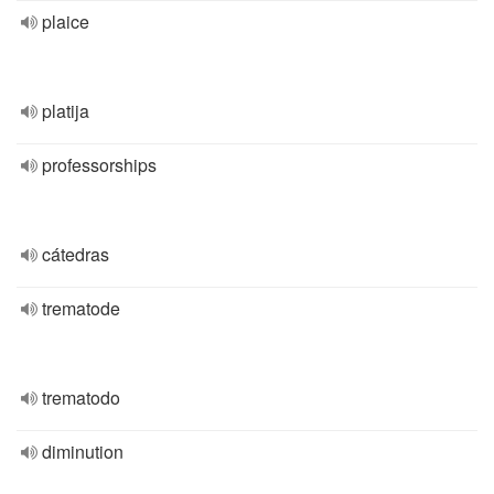
plaice
platija
professorships
cátedras
trematode
trematodo
diminution