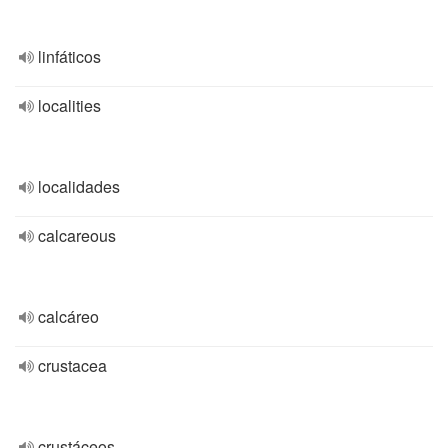
linfáticos
localities
localidades
calcareous
calcáreo
crustacea
crustáceos