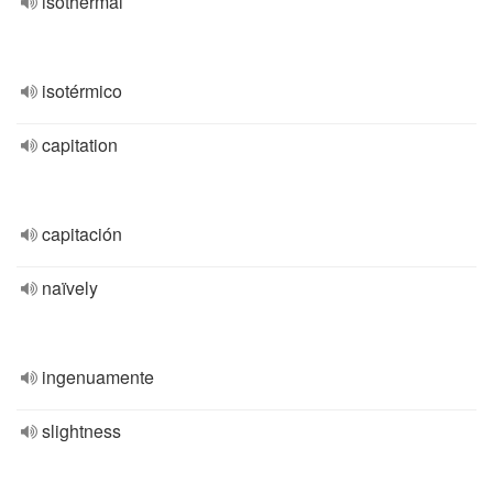
isothermal
isotérmico
capitation
capitación
naïvely
ingenuamente
slightness