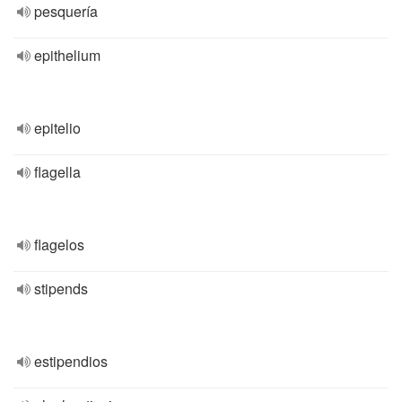
pesquería
epithelium
epitelio
flagella
flagelos
stipends
estipendios