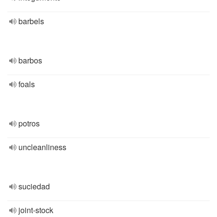
barbels
barbos
foals
potros
uncleanliness
suciedad
joint-stock