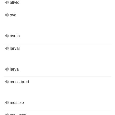
alivio
ova
óvulo
larval
larva
cross-bred
mestizo
molluscs