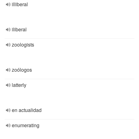
illiberal
iliberal
zoologists
zoólogos
latterly
en actualidad
enumerating