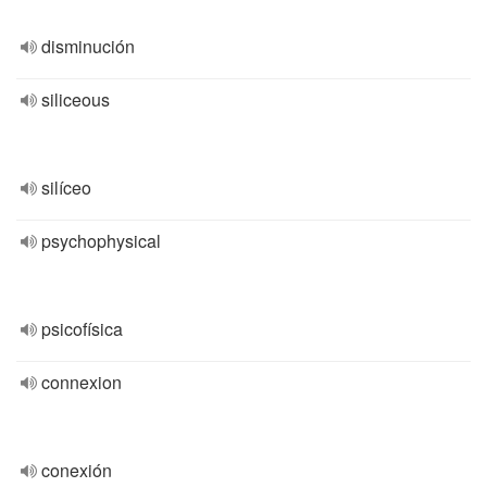
disminución
siliceous
silíceo
psychophysical
psicofísica
connexion
conexión