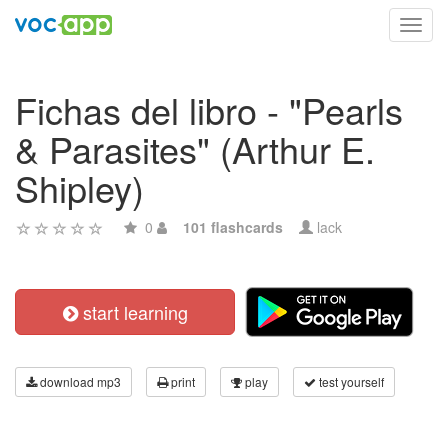
Toggl
navig
Fichas del libro - "Pearls
& Parasites" (Arthur E.
Shipley)
0
101 flashcards
lack
start learning
download mp3
print
play
test yourself