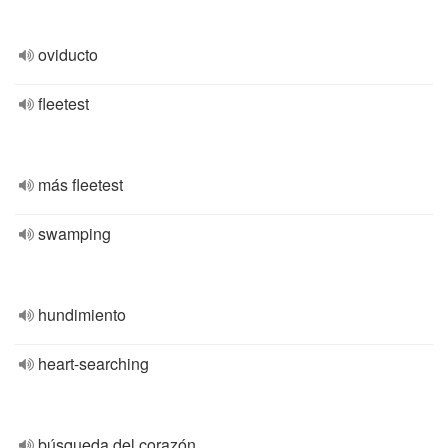
oviducto
fleetest
más fleetest
swamping
hundimiento
heart-searching
búsqueda del corazón