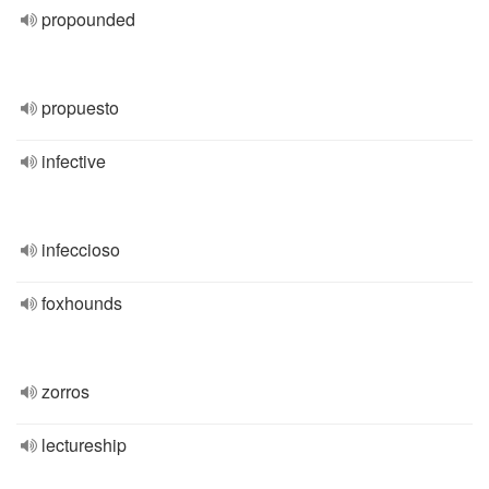
propounded
propuesto
infective
infeccioso
foxhounds
zorros
lectureship