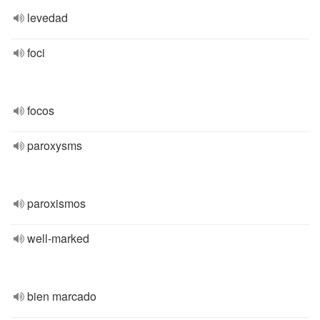
levedad
foci
focos
paroxysms
paroxismos
well-marked
bien marcado