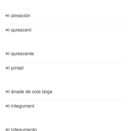
aireación
quiescent
quiescente
pintail
ánade de cola larga
integument
integumento