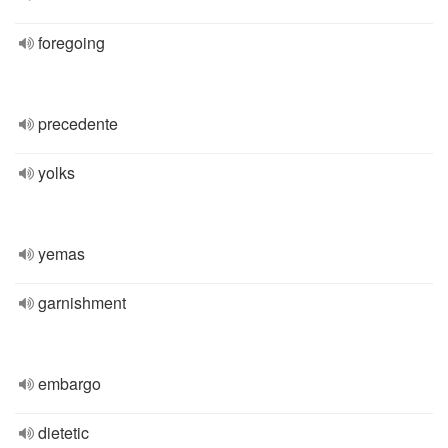
foregoing
precedente
yolks
yemas
garnishment
embargo
dietetic