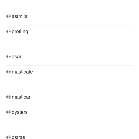
asimila
broiling
asar
masticate
masticar
oysters
ostras