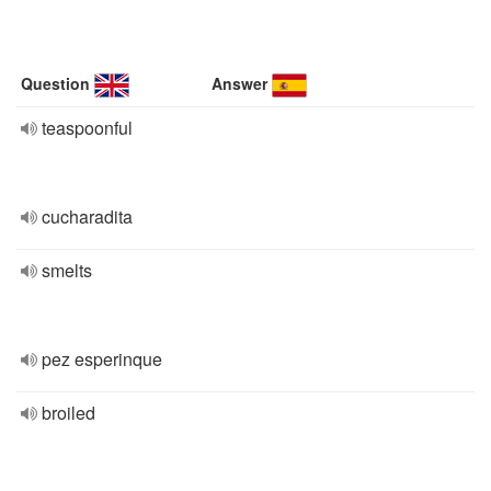
Question
Answer
teaspoonful
cucharadita
smelts
pez esperinque
broiled