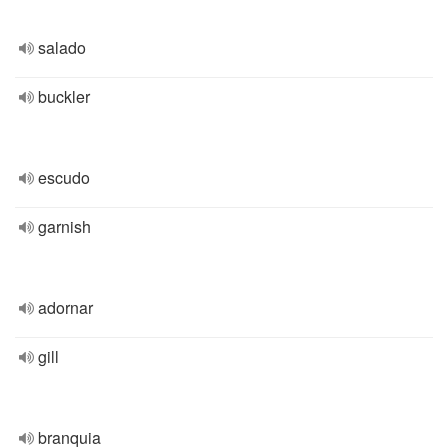
salado
buckler
escudo
garnish
adornar
gill
branquia