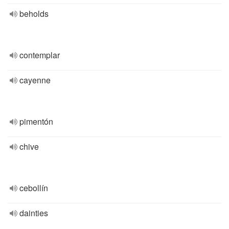
beholds
contemplar
cayenne
pimentón
chive
cebollín
dainties