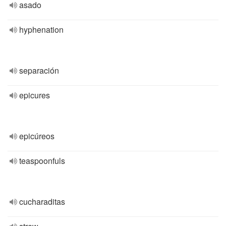
asado
hyphenation
separación
epicures
epicúreos
teaspoonfuls
cucharaditas