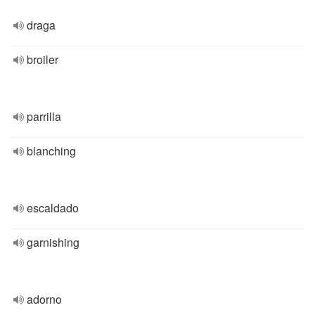
draga
broiler
parrilla
blanching
escaldado
garnishing
adorno