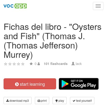
Toggl
navig
Fichas del libro - "Oysters
and Fish" (Thomas J.
(Thomas Jefferson)
Murrey)
0
101 flashcards
lack
start learning
download mp3
print
play
test yourself