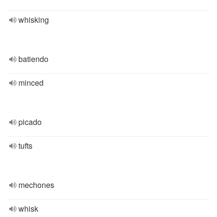
whisking
batiendo
minced
picado
tufts
mechones
whisk