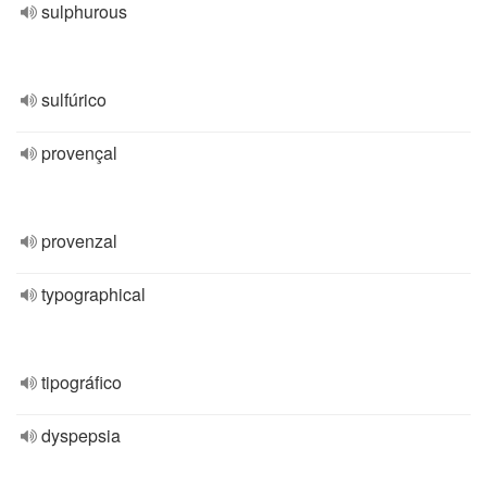
sulphurous
sulfúrico
provençal
provenzal
typographical
tipográfico
dyspepsia