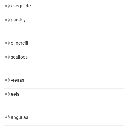
asequible
parsley
el perejil
scallops
vieiras
eels
anguilas