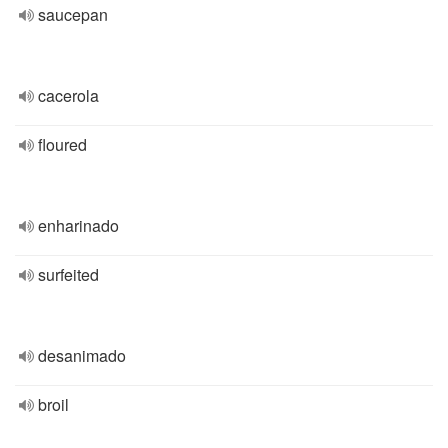
saucepan
cacerola
floured
enharinado
surfeited
desanimado
broil