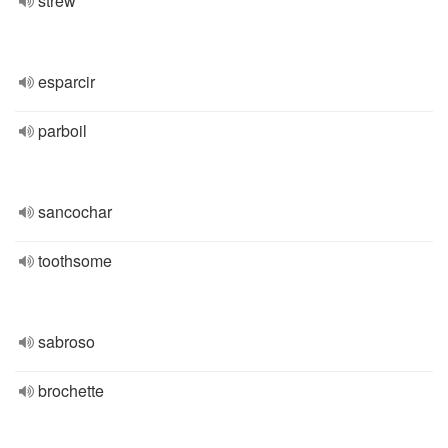
strew
esparcir
parboil
sancochar
toothsome
sabroso
brochette