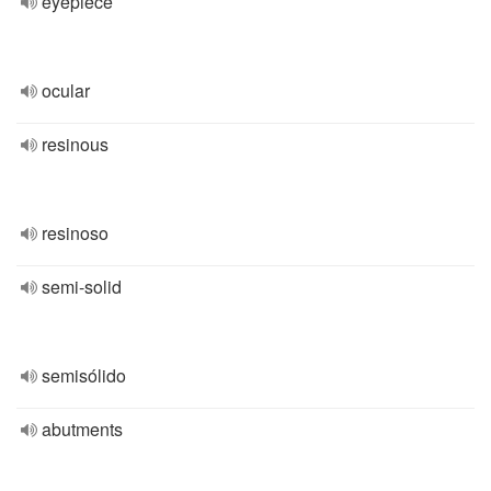
eyepiece
ocular
resinous
resinoso
semi-solid
semisólido
abutments