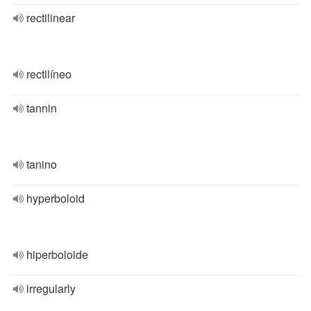
rectilinear
rectilíneo
tannin
tanino
hyperboloid
hiperboloide
irregularly