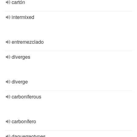
cartón
intermixed
entremezclado
diverges
diverge
carboniferous
carbonífero
daguerreotypes