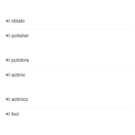
oblato
polisher
pulidora
actinic
actínico
foci