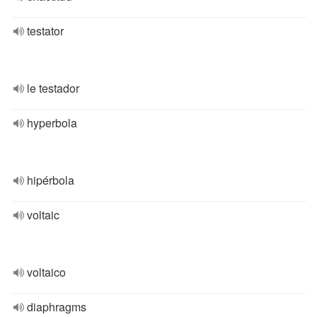
testator
le testador
hyperbola
hipérbola
voltaic
voltaico
diaphragms