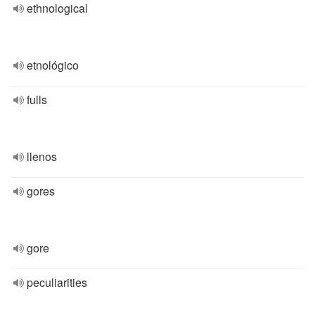
ethnological
etnológico
fulls
llenos
gores
gore
peculiarities