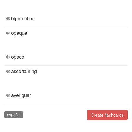
hiperbólico
opaque
opaco
ascertaining
averiguar
español
Create flashcards