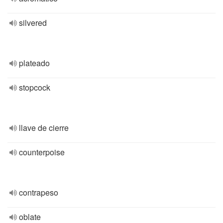
silvered
plateado
stopcock
llave de cierre
counterpoise
contrapeso
oblate