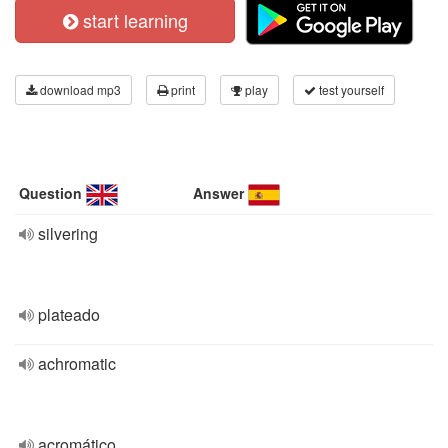
start learning
download mp3
print
play
test yourself
Question
Answer
silvering
plateado
achromatic
acromático