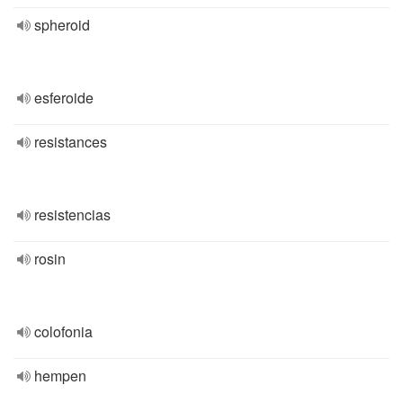
spheroid
esferoide
resistances
resistencias
rosin
colofonia
hempen