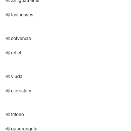
antiguamente
fastnesses
solvencia
relict
viuda
clerestory
triforio
quadrangular