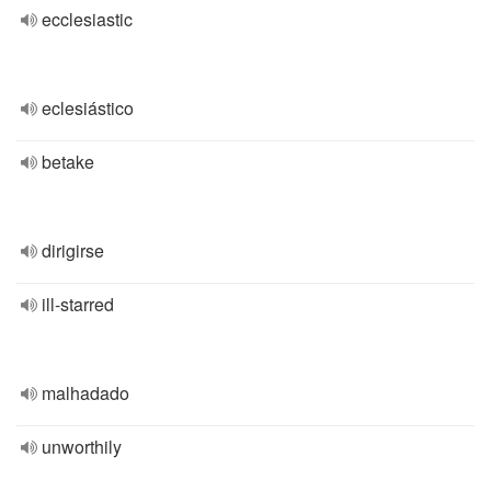
ecclesiastic
eclesiástico
betake
dirigirse
ill-starred
malhadado
unworthily