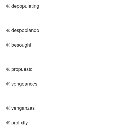
depopulating
despoblando
besought
propuesto
vengeances
venganzas
prolixity