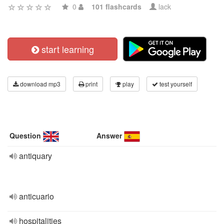
0
101 flashcards
lack
start learning
download mp3
print
play
test yourself
Question
Answer
antiquary
anticuario
hospitalities