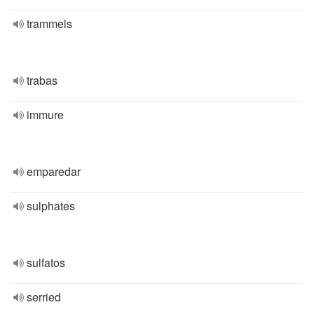
trammels
trabas
immure
emparedar
sulphates
sulfatos
serried