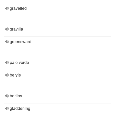
gravelled
gravilla
greensward
palo verde
beryls
berilos
gladdening