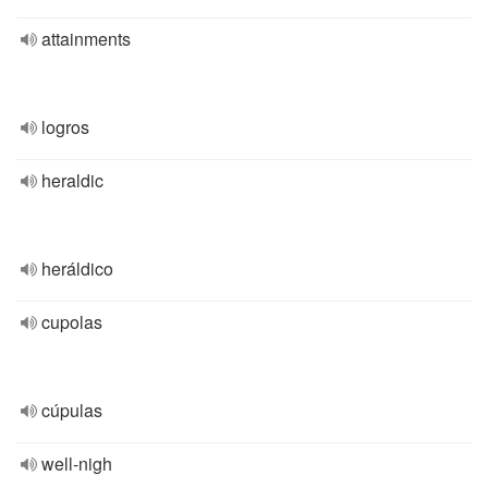
attainments
logros
heraldic
heráldico
cupolas
cúpulas
well-nigh