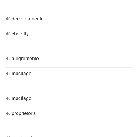
decididamente
cheerily
alegremente
mucilage
mucílago
proprietor's