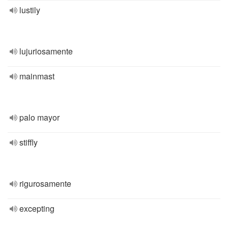
lustily
lujuriosamente
mainmast
palo mayor
stiffly
rigurosamente
excepting