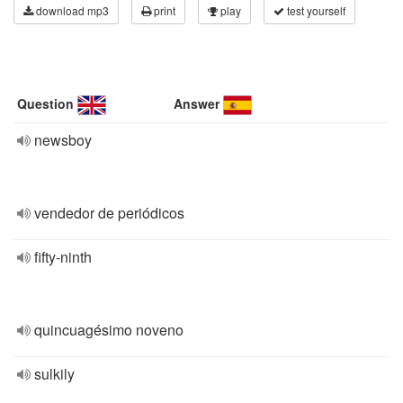
download mp3
print
play
test yourself
Question
Answer
newsboy
vendedor de periódicos
fifty-ninth
quincuagésimo noveno
sulkily