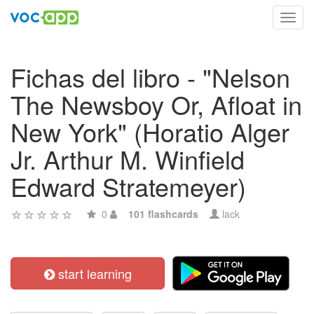
Toggl
navig
Fichas del libro - "Nelson
The Newsboy Or, Afloat in
New York" (Horatio Alger
Jr. Arthur M. Winfield
Edward Stratemeyer)
0
101 flashcards
lack
start learning