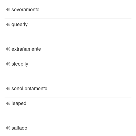
severamente
queerly
extrañamente
sleepily
soñolientamente
leaped
saltado