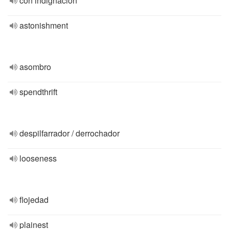
con indignación
astonishment
asombro
spendthrift
despilfarrador / derrochador
looseness
flojedad
plainest