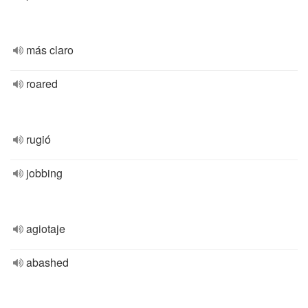
más claro
roared
rugió
jobbing
agiotaje
abashed