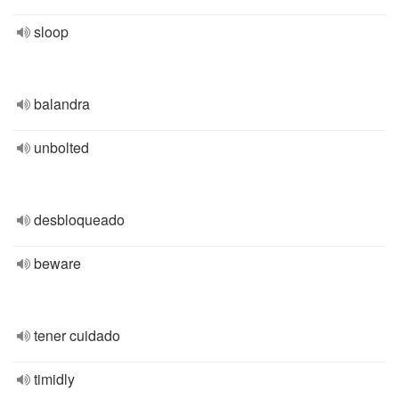
sloop
balandra
unbolted
desbloqueado
beware
tener cuidado
timidly