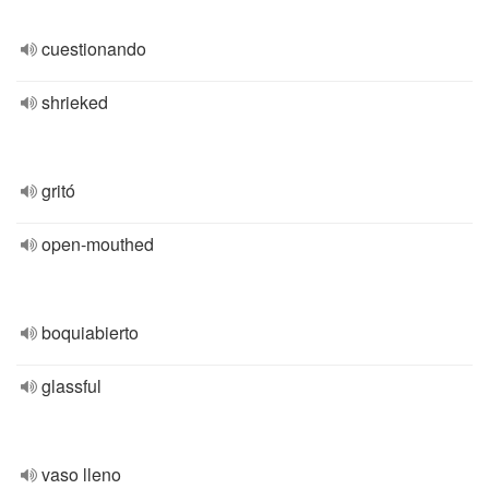
cuestionando
shrieked
gritó
open-mouthed
boquiabierto
glassful
vaso lleno