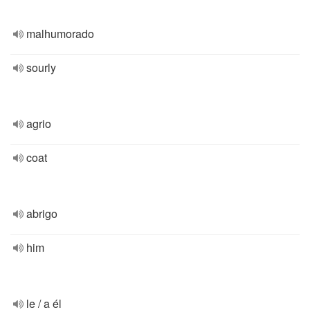
malhumorado
sourly
agrio
coat
abrigo
him
le / a él