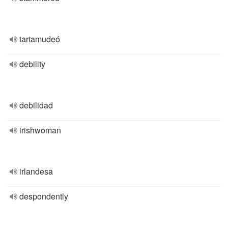
tartamudeó
debility
debilidad
irishwoman
irlandesa
despondently