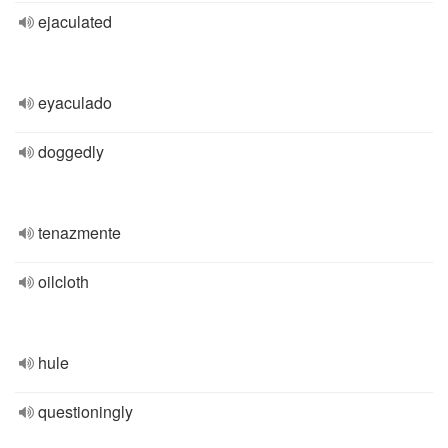
ejaculated
eyaculado
doggedly
tenazmente
oilcloth
hule
questioningly