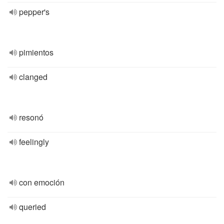
pepper's
pimientos
clanged
resonó
feelingly
con emoción
queried