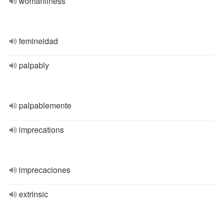
womanliness
femineidad
palpably
palpablemente
imprecations
imprecaciones
extrinsic