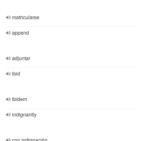
matricularse
append
adjuntar
ibid
ibídem
indignantly
con indignación