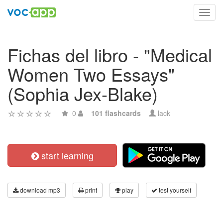
Toggl
navig
Fichas del libro - "Medical
Women Two Essays"
(Sophia Jex-Blake)
0
101 flashcards
lack
start learning
download mp3
print
play
test yourself