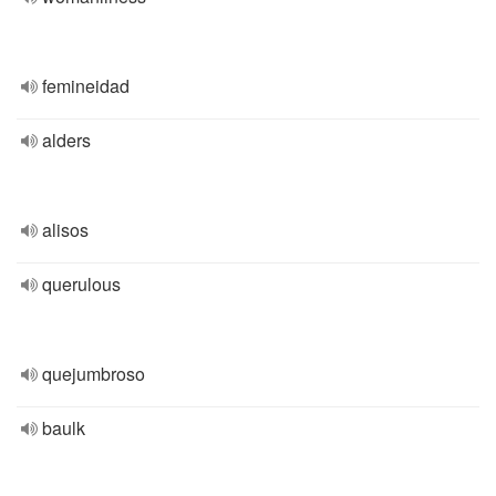
femineidad
alders
alisos
querulous
quejumbroso
baulk