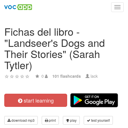
Toggl
navig
Fichas del libro -
"Landseer's Dogs and
Their Stories" (Sarah
Tytler)
0
101 flashcards
lack
start learning
download mp3
print
play
test yourself