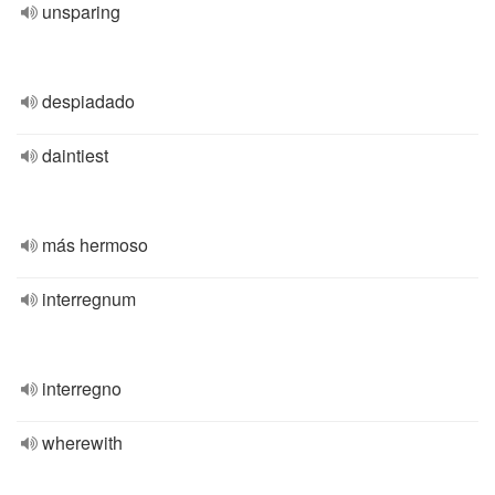
unsparing
despiadado
daintiest
más hermoso
interregnum
interregno
wherewith