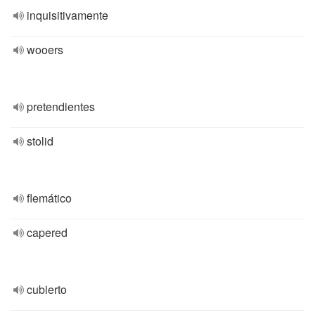
inquisitivamente
wooers
pretendientes
stolid
flemático
capered
cubierto