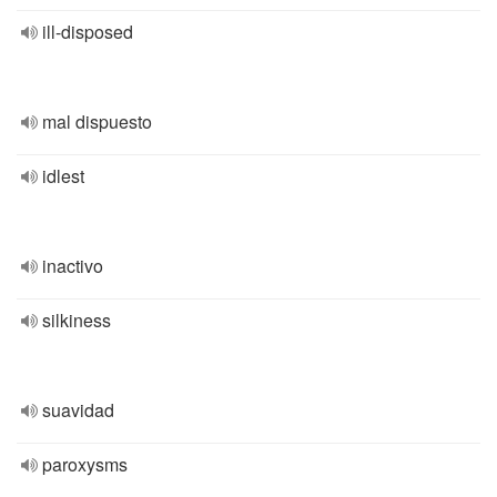
ill-disposed
mal dispuesto
idlest
inactivo
silkiness
suavidad
paroxysms