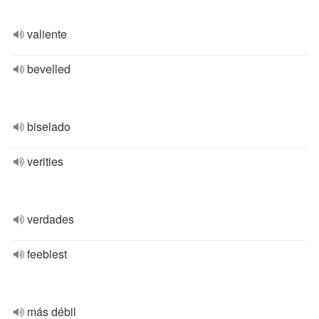
valiente
bevelled
biselado
verities
verdades
feeblest
más débil