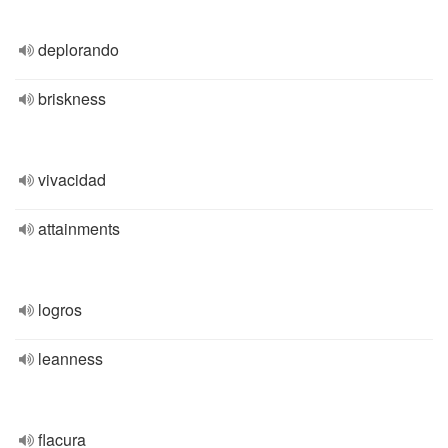
deplorando
briskness
vivacidad
attainments
logros
leanness
flacura