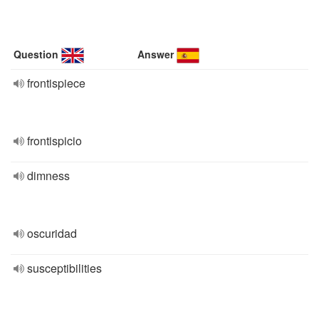
Question
Answer
frontispiece
frontispicio
dimness
oscuridad
susceptibilities