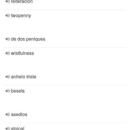
reiteración
twopenny
de dos peniques
wistfulness
anhelo triste
besets
asedios
stoical