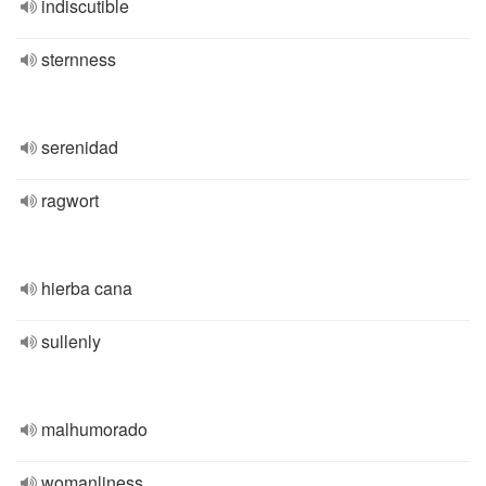
indiscutible
sternness
serenidad
ragwort
hierba cana
sullenly
malhumorado
womanliness