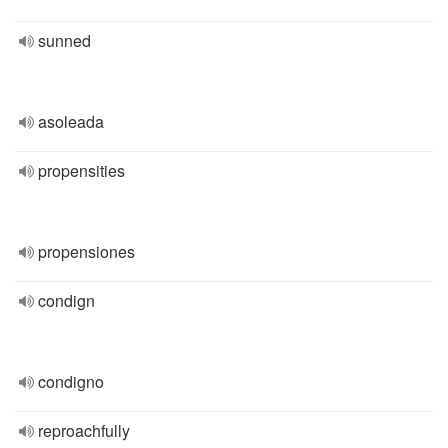
sunned
asoleada
propensities
propensiones
condign
condigno
reproachfully