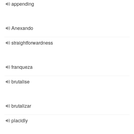
appending
Anexando
straightforwardness
franqueza
brutalise
brutalizar
placidly