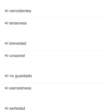
reincidentes
terseness
brevedad
unsaved
no guardado
earnestness
seriedad