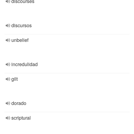
discourses
discursos
unbelief
incredulidad
gilt
dorado
scriptural