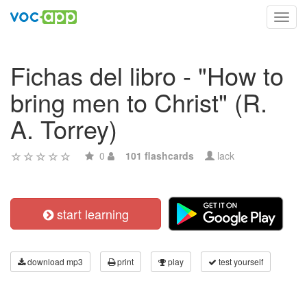
Toggl
navig
Fichas del libro - "How to
bring men to Christ" (R.
A. Torrey)
0
101 flashcards
lack
start learning
download mp3
print
play
test yourself