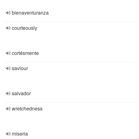
bienaventuranza
courteously
cortésmente
saviour
salvador
wretchedness
miseria