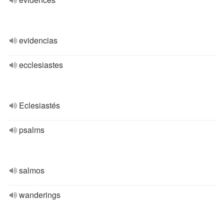
evidencias
ecclesiastes
Eclesiastés
psalms
salmos
wanderings