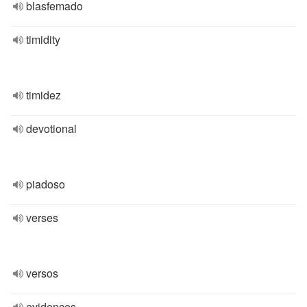
blasfemado
timidity
timidez
devotional
piadoso
verses
versos
evidences