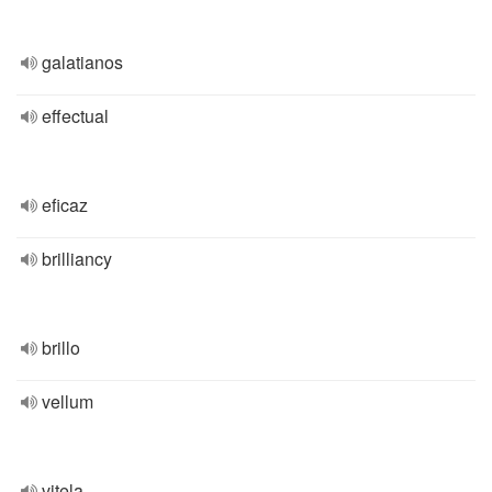
galatianos
effectual
eficaz
brilliancy
brillo
vellum
vitela