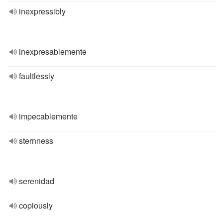
inexpressibly
inexpresablemente
faultlessly
impecablemente
sternness
serenidad
copiously