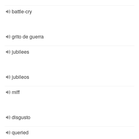
battle-cry
grito de guerra
jubilees
jubileos
miff
disgusto
queried