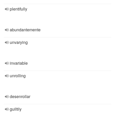
plentifully
abundantemente
unvarying
invariable
unrolling
desenrollar
guiltily