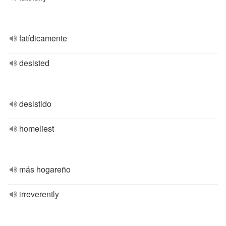
fatídicamente
desisted
desistido
homeliest
más hogareño
irreverently