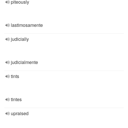
piteously
lastimosamente
judicially
judicialmente
tints
tintes
upraised