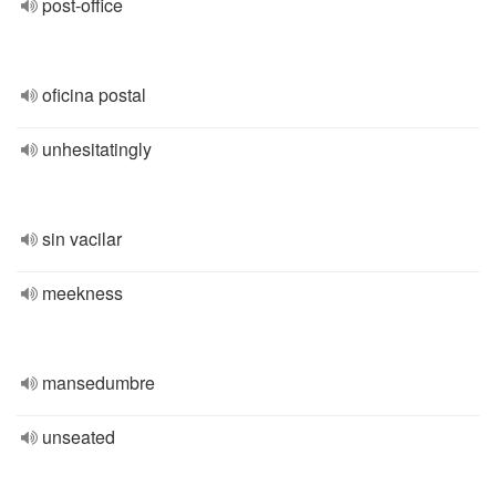
post-office
oficina postal
unhesitatingly
sin vacilar
meekness
mansedumbre
unseated