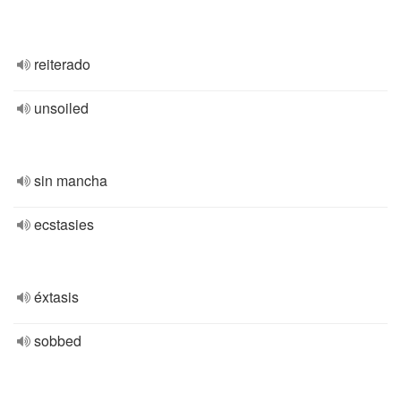
reiterado
unsoiled
sin mancha
ecstasies
éxtasis
sobbed