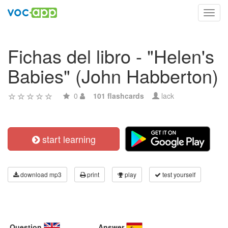
Toggl
navig
Fichas del libro - "Helen's
Babies" (John Habberton)
0
101 flashcards
lack
start learning
download mp3
print
play
test yourself
Question
Answer