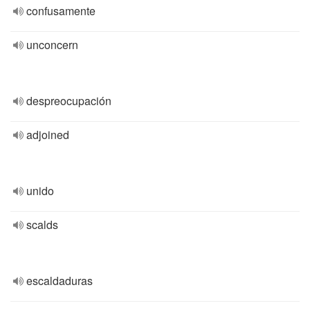
confusamente
unconcern
despreocupación
adjoined
unido
scalds
escaldaduras