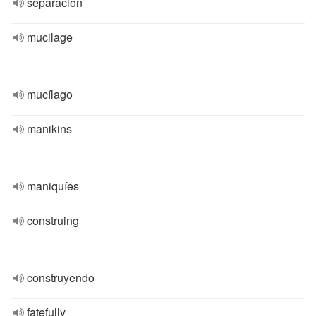
separación
mucilage
mucílago
manikins
maniquíes
construing
construyendo
fatefully