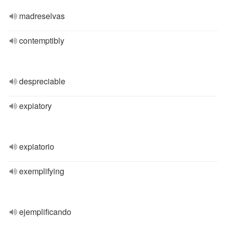
madreselvas
contemptibly
despreciable
expiatory
expiatorio
exemplifying
ejemplificando