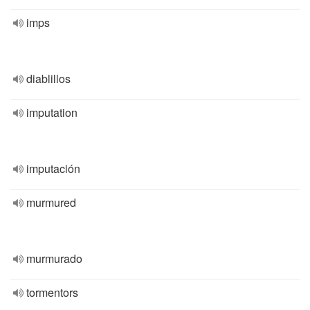
imps
diablillos
imputation
imputación
murmured
murmurado
tormentors