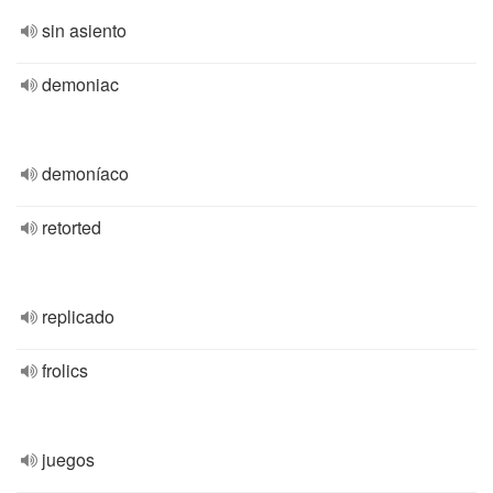
sin asiento
demoniac
demoníaco
retorted
replicado
frolics
juegos