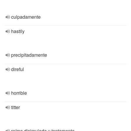
culpadamente
hastily
precipitadamente
direful
horrible
titter
reírse disimulada y tontamente