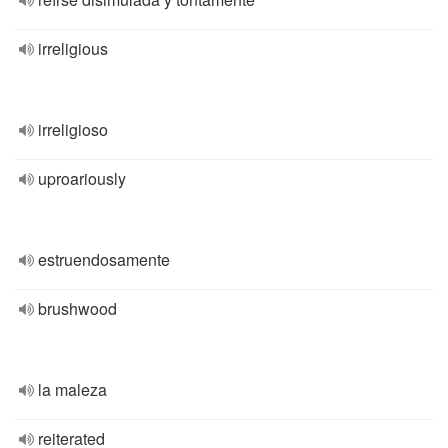
irreligious
irreligioso
uproariously
estruendosamente
brushwood
la maleza
reiterated