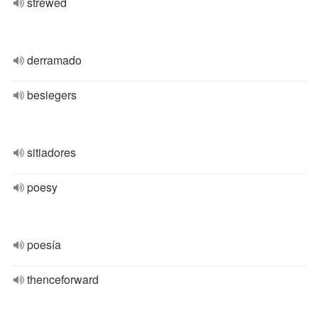
strewed
derramado
besiegers
sitiadores
poesy
poesía
thenceforward