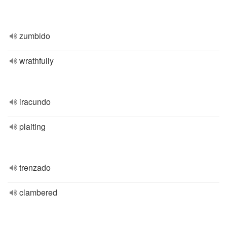
zumbido
wrathfully
iracundo
plaiting
trenzado
clambered