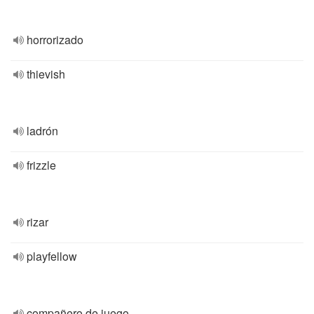
horrorizado
thievish
ladrón
frizzle
rizar
playfellow
compañero de juego