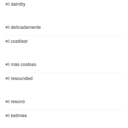
daintily
delicadamente
costliest
más costoso
resounded
resonó
betimes