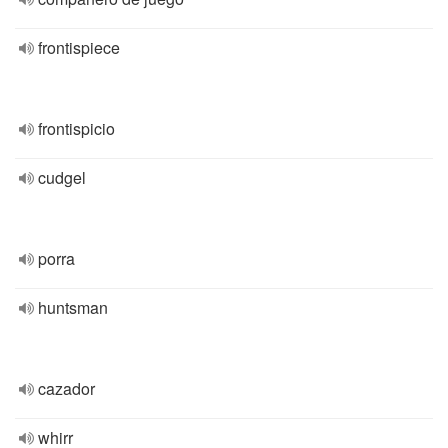
frontispiece
frontispicio
cudgel
porra
huntsman
cazador
whirr