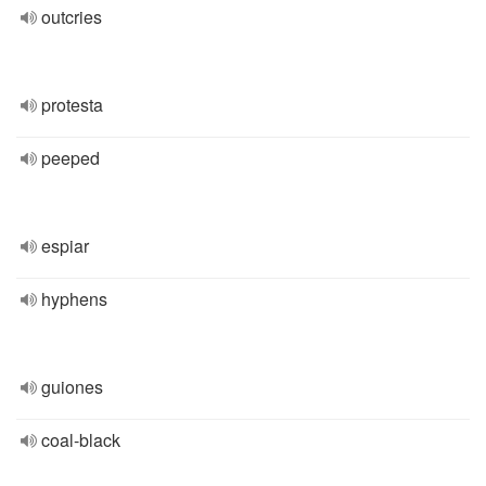
outcries
protesta
peeped
espiar
hyphens
guiones
coal-black