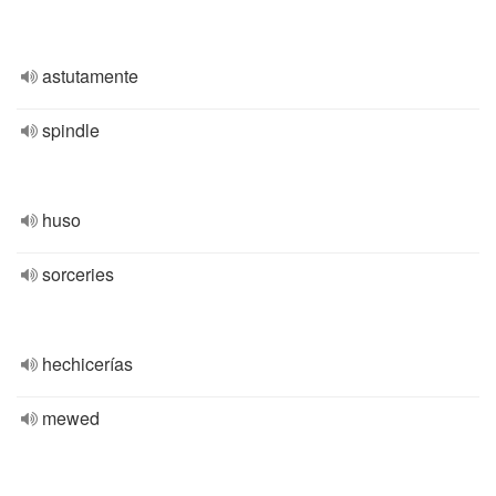
astutamente
spindle
huso
sorceries
hechicerías
mewed