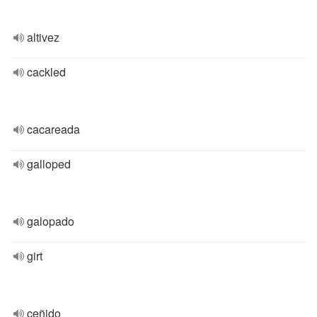
altivez
cackled
cacareada
galloped
galopado
girt
ceñido