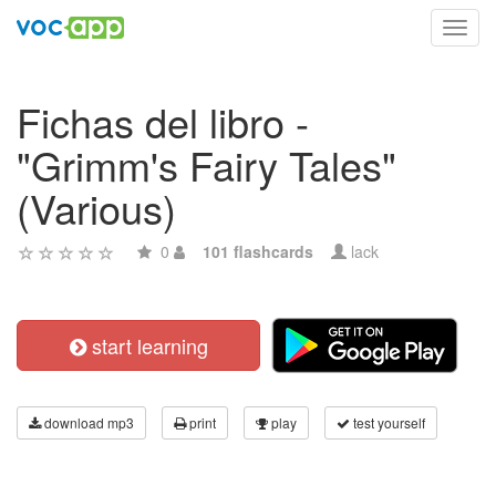
Toggl
navig
Fichas del libro -
"Grimm's Fairy Tales"
(Various)
0
101 flashcards
lack
start learning
download mp3
print
play
test yourself