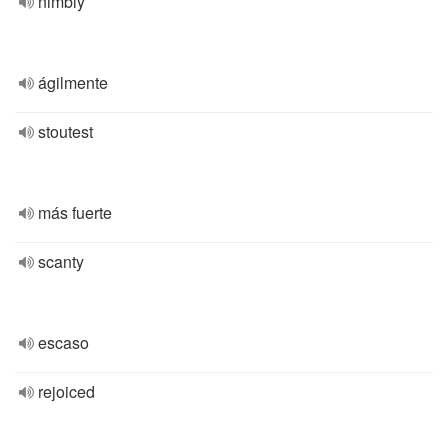
nimbly
ágilmente
stoutest
más fuerte
scanty
escaso
rejoiced