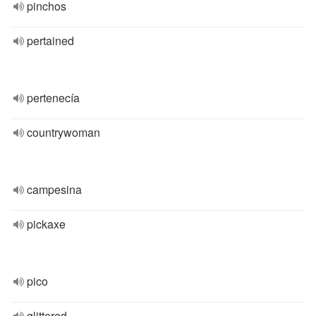
pinchos
pertained
pertenecía
countrywoman
campesina
pickaxe
pico
glittered