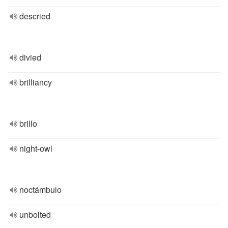
descried
divied
brilliancy
brillo
night-owl
noctámbulo
unbolted