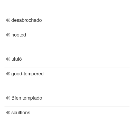
desabrochado
hooted
ululó
good-tempered
Bien templado
scullions