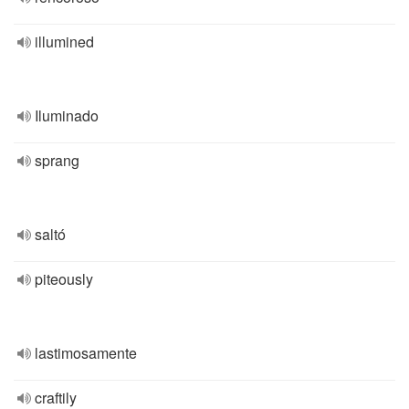
illumined
Iluminado
sprang
saltó
piteously
lastimosamente
craftily