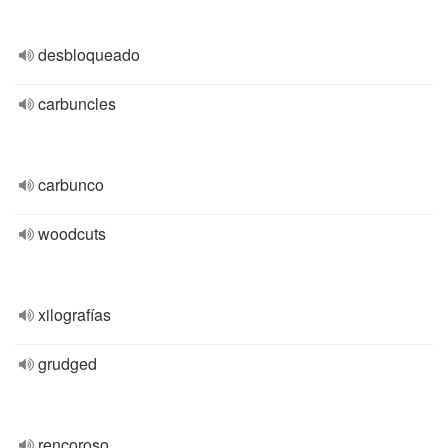
desbloqueado
carbuncles
carbunco
woodcuts
xilografías
grudged
rencoroso