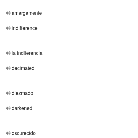
amargamente
indifference
la indiferencia
decimated
diezmado
darkened
oscurecido