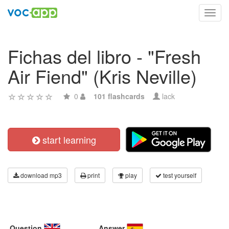
Toggl
navig
Fichas del libro - "Fresh
Air Fiend" (Kris Neville)
0
101 flashcards
lack
start learning
download mp3
print
play
test yourself
Question
Answer