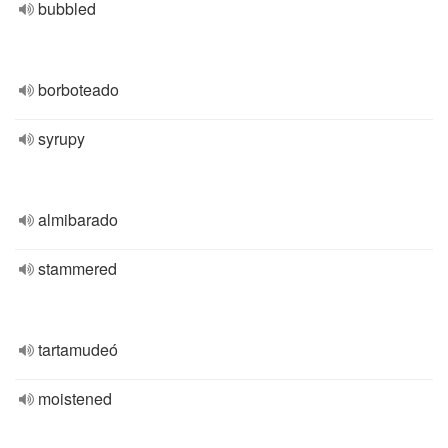
bubbled
borboteado
syrupy
almibarado
stammered
tartamudeó
moistened