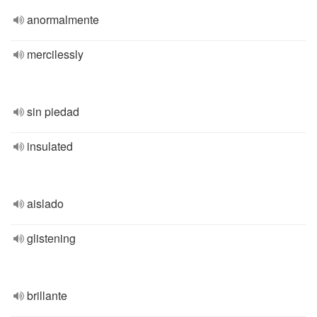
anormalmente
mercilessly
sin piedad
insulated
aislado
glistening
brillante