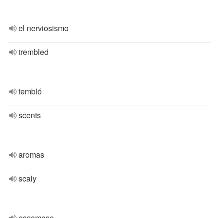
el nerviosismo
trembled
tembló
scents
aromas
scaly
escamoso