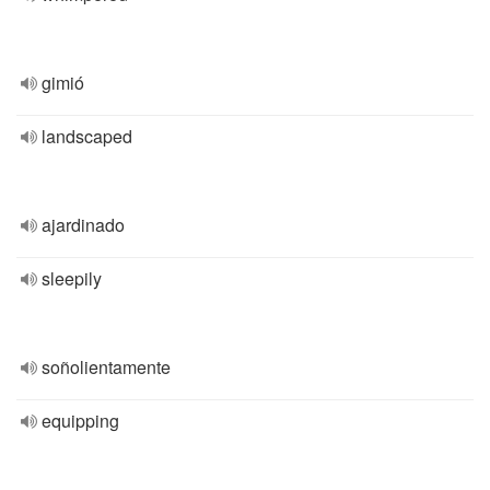
gimió
landscaped
ajardinado
sleepily
soñolientamente
equipping