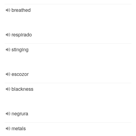
breathed
respirado
stinging
escozor
blackness
negrura
metals