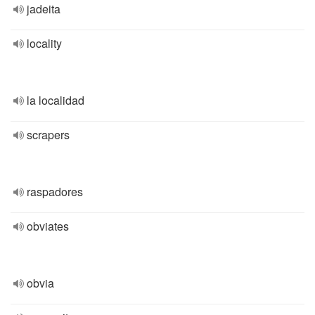
jadeita
locality
la localidad
scrapers
raspadores
obviates
obvia