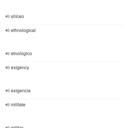
silíceo
ethnological
etnológico
exigency
exigencia
militate
militar