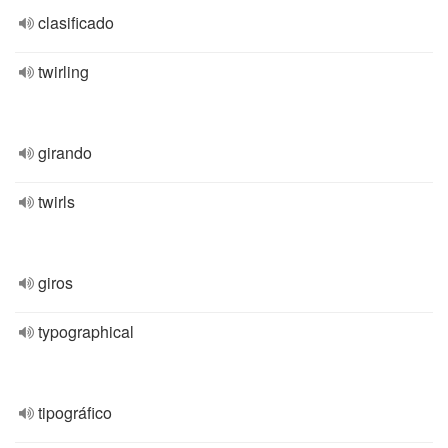
clasificado
twirling
girando
twirls
giros
typographical
tipográfico