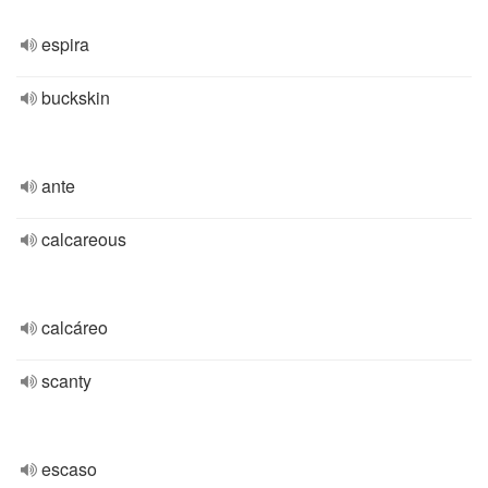
espira
buckskin
ante
calcareous
calcáreo
scanty
escaso