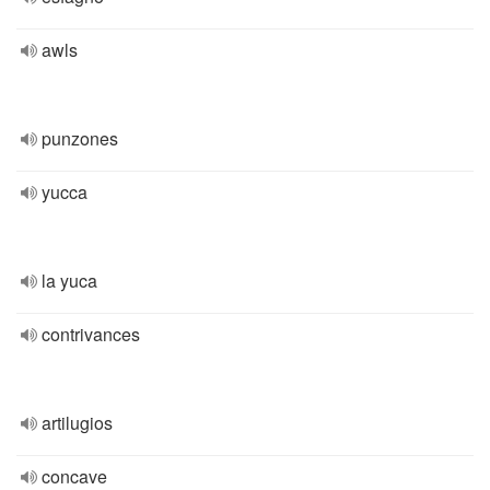
awls
punzones
yucca
la yuca
contrivances
artilugios
concave