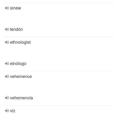
sinew
tendón
ethnologist
etnólogo
vehemence
vehemencia
viz