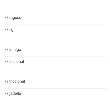
rugoso
fig
el higo
frictional
friccional
jadeite