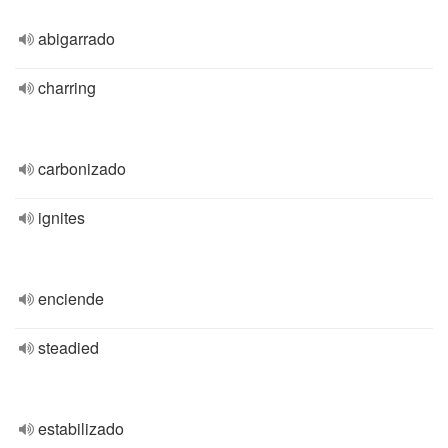
abigarrado
charring
carbonizado
ignites
enciende
steadied
estabilizado