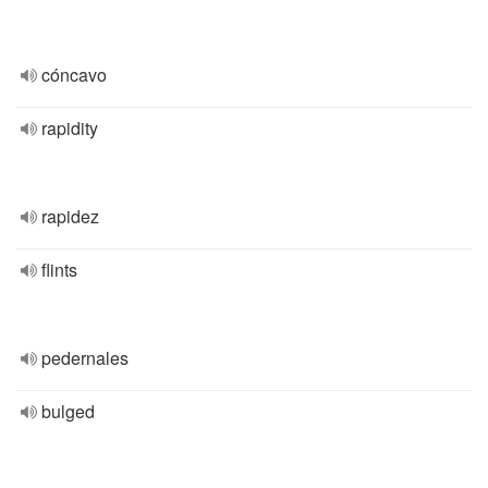
cóncavo
rapidity
rapidez
flints
pedernales
bulged