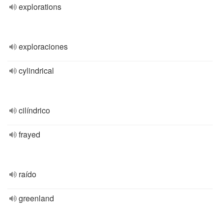
explorations
exploraciones
cylindrical
cilíndrico
frayed
raído
greenland