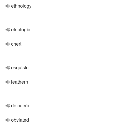
ethnology
etnología
chert
esquisto
leathern
de cuero
obviated