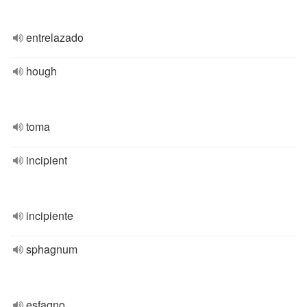
entrelazado
hough
toma
incipient
incipiente
sphagnum
esfagno