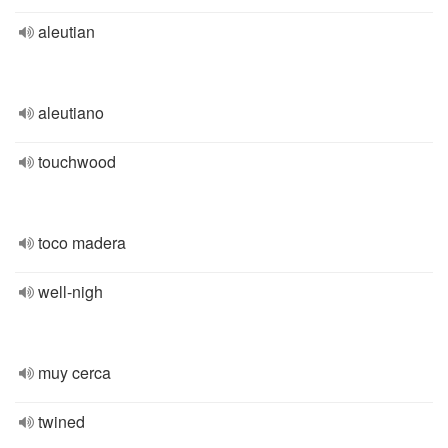
aleutian
aleutiano
touchwood
toco madera
well-nigh
muy cerca
twined