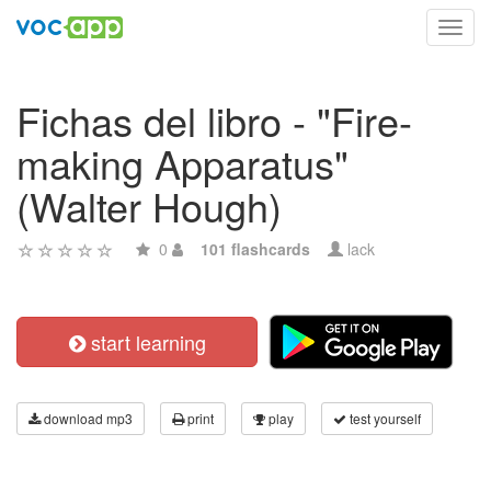
Toggl
navig
Fichas del libro - "Fire-
making Apparatus"
(Walter Hough)
0
101 flashcards
lack
start learning
download mp3
print
play
test yourself