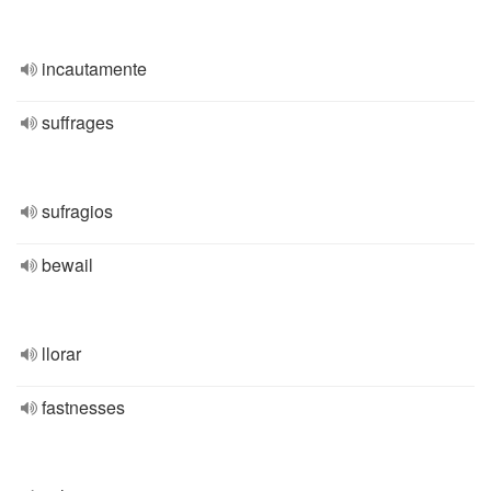
incautamente
suffrages
sufragios
bewail
llorar
fastnesses