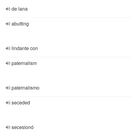
de lana
abutting
lindante con
paternalism
paternalismo
seceded
secesionó