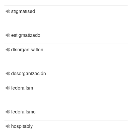
stigmatised
estigmatizado
disorganisation
desorganización
federalism
federalismo
hospitably