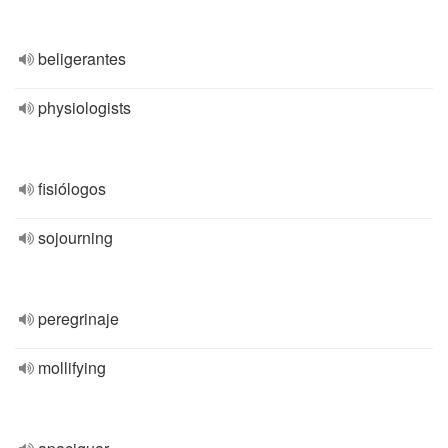
beligerantes
physiologists
fisiólogos
sojourning
peregrinaje
mollifying