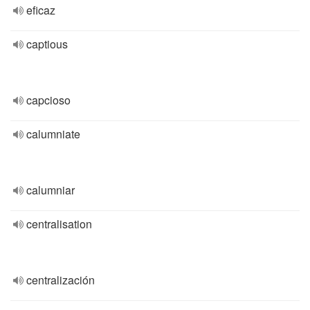
eficaz
captious
capcioso
calumniate
calumniar
centralisation
centralización