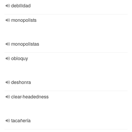
debilidad
monopolists
monopolistas
obloquy
deshonra
clear-headedness
tacañería