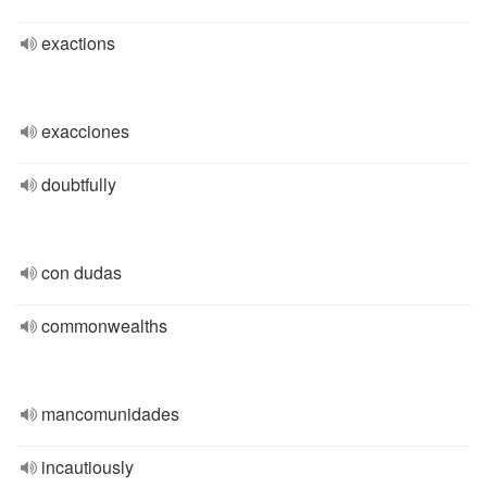
exactions
exacciones
doubtfully
con dudas
commonwealths
mancomunidades
incautiously