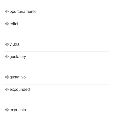
oportunamente
relict
viuda
gustatory
gustativo
expounded
expuesto