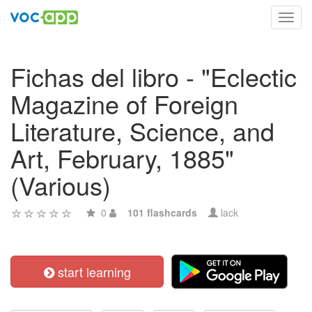
Toggl
navig
Fichas del libro - "Eclectic
Magazine of Foreign
Literature, Science, and
Art, February, 1885"
(Various)
0
101 flashcards
lack
start learning