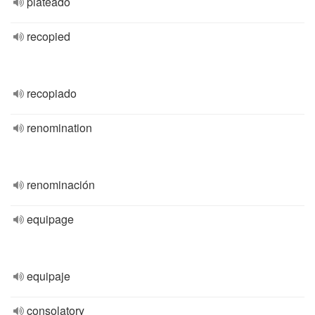
plateado
recopied
recopiado
renomination
renominación
equipage
equipaje
consolatory