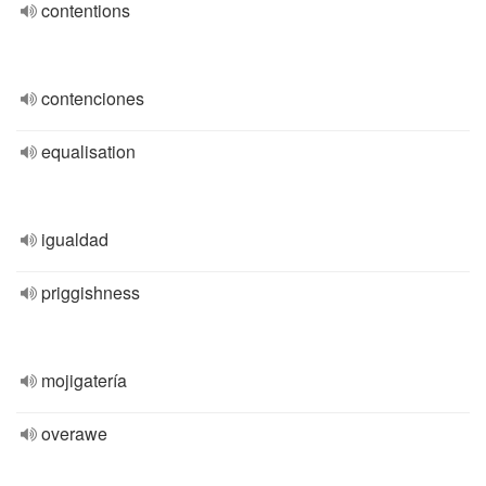
contentions
contenciones
equalisation
igualdad
priggishness
mojigatería
overawe