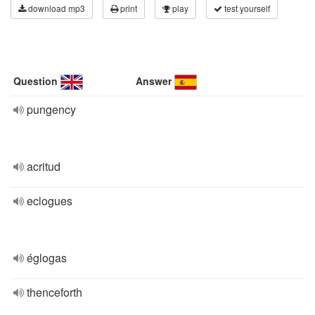
download mp3
print
play
test yourself
Question
Answer
pungency
acritud
eclogues
églogas
thenceforth