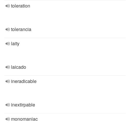
toleration
tolerancia
laity
laicado
ineradicable
inextirpable
monomaniac