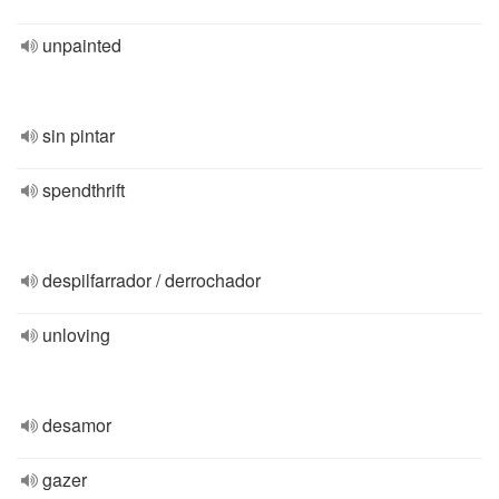
unpainted
sin pintar
spendthrift
despilfarrador / derrochador
unloving
desamor
gazer