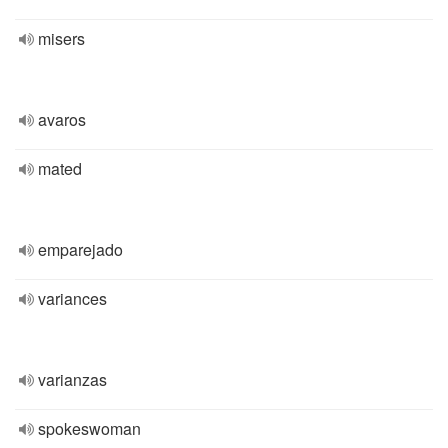
misers
avaros
mated
emparejado
variances
varianzas
spokeswoman