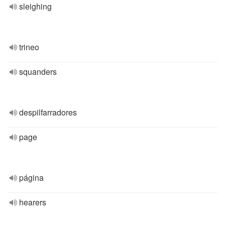
sleighing
trineo
squanders
despilfarradores
page
página
hearers