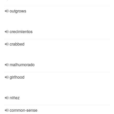
outgrows
crecimientos
crabbed
malhumorado
girlhood
niñez
common-sense