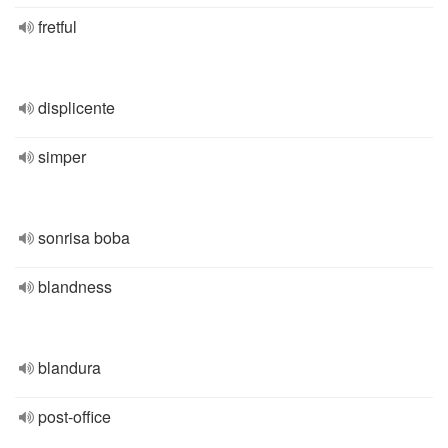
fretful
displicente
simper
sonrisa boba
blandness
blandura
post-office