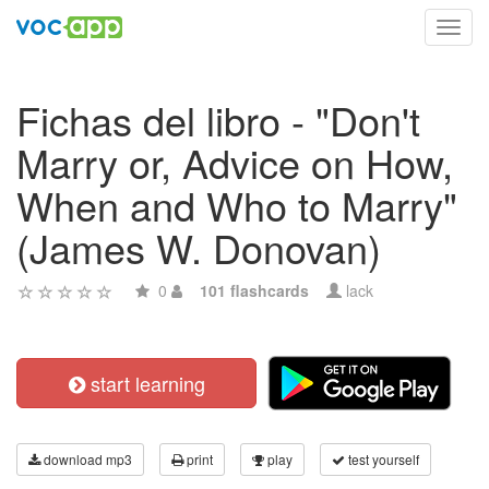
Toggl
navig
Fichas del libro - "Don't
Marry or, Advice on How,
When and Who to Marry"
(James W. Donovan)
0
101 flashcards
lack
start learning
download mp3
print
play
test yourself