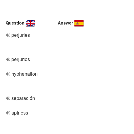
Question
Answer
perjuries
perjurios
hyphenation
separación
aptness