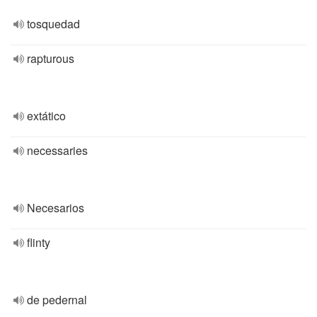
tosquedad
rapturous
extático
necessaries
Necesarios
flinty
de pedernal