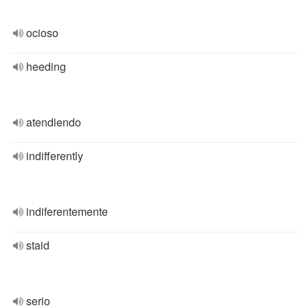
ocioso
heeding
atendiendo
indifferently
indiferentemente
staid
serio