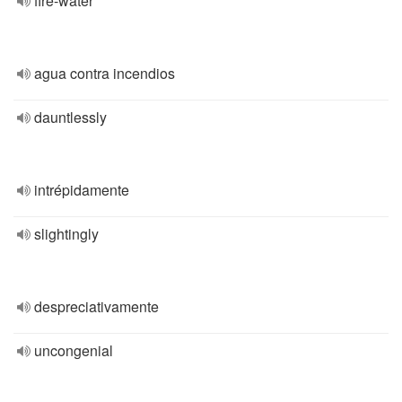
fire-water
agua contra incendios
dauntlessly
intrépidamente
slightingly
despreciativamente
uncongenial