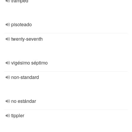
tramped
pisoteado
twenty-seventh
vigésimo séptimo
non-standard
no estándar
tippler