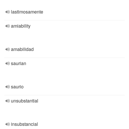
lastimosamente
amiability
amabilidad
saurian
saurio
unsubstantial
insubstancial