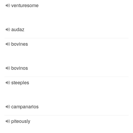
venturesome
audaz
bovines
bovinos
steeples
campanarios
piteously