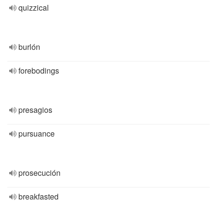
quizzical
burlón
forebodings
presagios
pursuance
prosecución
breakfasted