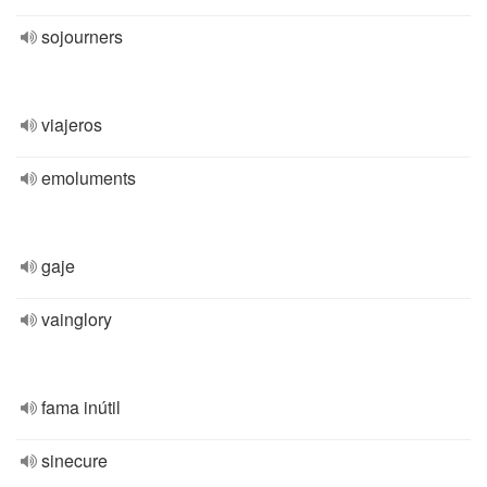
sojourners
viajeros
emoluments
gaje
vainglory
fama inútil
sinecure