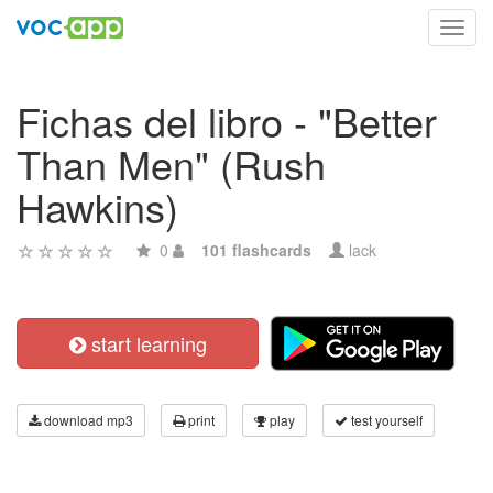
Toggl
navig
Fichas del libro - "Better
Than Men" (Rush
Hawkins)
0
101 flashcards
lack
start learning
download mp3
print
play
test yourself