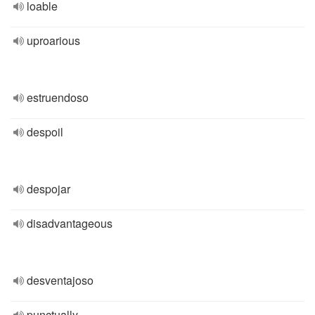
loable
uproarious
estruendoso
despoil
despojar
disadvantageous
desventajoso
punctually