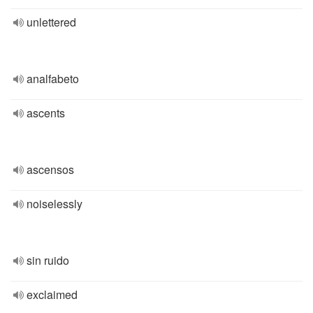
unlettered
analfabeto
ascents
ascensos
noiselessly
sin ruido
exclaimed