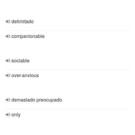
delimitado
companionable
sociable
over-anxious
demasiado preocupado
only