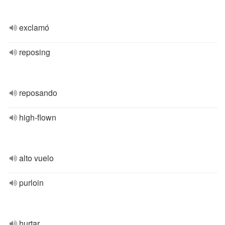
exclamó
reposing
reposando
high-flown
alto vuelo
purloin
hurtar