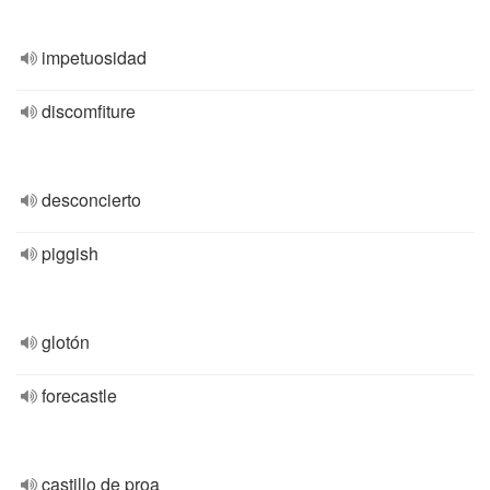
impetuosidad
discomfiture
desconcierto
piggish
glotón
forecastle
castillo de proa