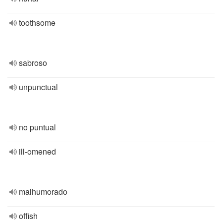
toothsome
sabroso
unpunctual
no puntual
ill-omened
malhumorado
offish