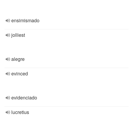
ensimismado
jolliest
alegre
evinced
evidenciado
lucretius