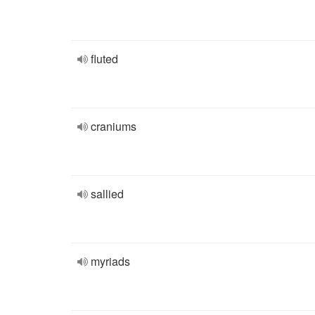
fluted
craniums
sallied
myriads