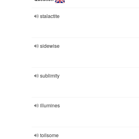
stalactite
sidewise
sublimity
illumines
toilsome