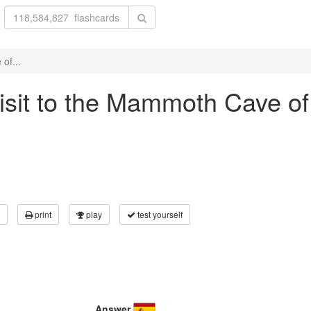
of...
 Visit to the Mammoth Cave o
print
play
test yourself
Answer